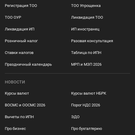
Регистрация ТОО
ТОО Упрощенка
ТОО ОУР
Ликвидация ТОО
Ликвидация ИП
ИП иностранец
Розничный налог
Разовая консультация
Ставки налогов
Таблица по ИПН
Праздничный календарь
МРП и МЗП 2026
НОВОСТИ
Курсы валют
Курсы валют НБРК
ВОСМС и ООСМС 2026
Порог НДС 2026
Вычеты по ИПН
ЭДО
Про бизнес
Про бухгалтерию