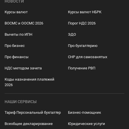
НОВОСТИ
Курсы валют
Курсы валют НБРК
ВОСМС и ООСМС 2026
Порог НДС 2026
Вычеты по ИПН
ЭДО
Про бизнес
Про бухгалтерию
Про финансы
СНР для самозанятых
НДС методом зачета
Получение РВП
Коды назначения платежей
2026
НАШИ СЕРВИСЫ
Тариф Персональный бухгалтер
Бизнес-помощник
Всеобщее декларирование
Юридические услуги