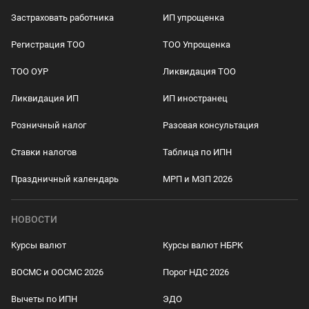
Застраховать работника
ИП упрощенка
Регистрация ТОО
ТОО Упрощенка
ТОО ОУР
Ликвидация ТОО
Ликвидация ИП
ИП иностранец
Розничный налог
Разовая консультация
Ставки налогов
Таблица по ИПН
Праздничный календарь
МРП и МЗП 2026
НОВОСТИ
Курсы валют
Курсы валют НБРК
ВОСМС и ООСМС 2026
Порог НДС 2026
Вычеты по ИПН
ЭДО