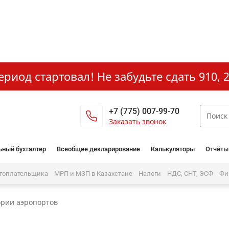
иод стартовал! Не забудьте сдать 910, 2
+7 (775) 007-99-70
Заказать звонок
ьный бухгалтер
Всеобщее декларирование
Калькуляторы
Отчёты
огоплательщика
МРП и МЗП в Казахстане
Налоги
НДС, СНТ, ЭСФ
Фи
ории аэропортов