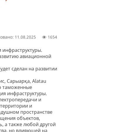
овано: 11.08.2025
1654
и инфраструктуры.
развитию авиационной
дет сделан на развитии
с, Сарыарқа, Alatau
то таможенные
ция инфраструктуры.
электропередачи и
 территории и
оздушном пространстве
ещения объектов,
, а также любой другой
тва, но влияющей на