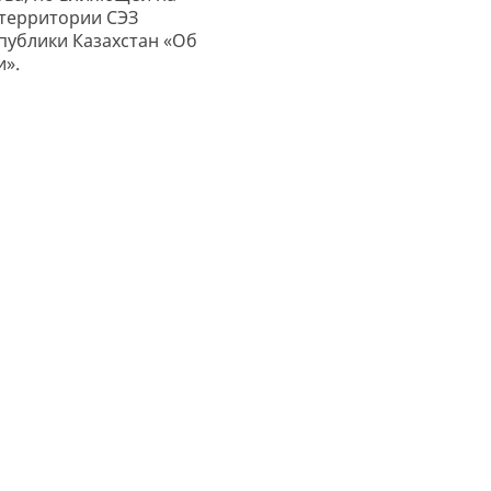
 территории СЭЗ
публики Казахстан «Об
и».