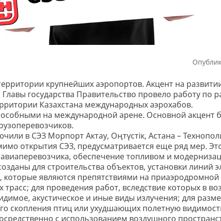
Опублик
территории крупнейших аэропортов. Акцент на развити
 Главы государства Правительство провело работу по 
территории Казахстана международных аэрохабов.
особными на международной арене. Основной акцент бу
грузоперевозчиков.
ли в СЭЗ Морпорт Актау, Оңтүстік, Астана – Технополи
омимо открытия СЭЗ, предусматривается еще ряд мер. Э
 авиаперевозчика, обеспечение топливом и модерниза
созданы для строительства объектов, установки линий 
, которые являются препятствиями на приаэродромной
 трасс; для проведения работ, вследствие которых в в
идимое, акустическое и иные виды излучения; для разм
го скопления птиц или ухудшающих полетную видимость
посредственно с использованием воздушного пространс