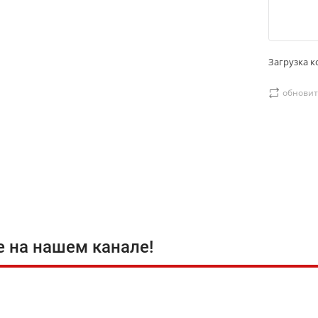
Загрузка ко
обновит
е на нашем канале!