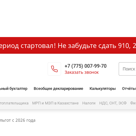
иод стартовал! Не забудьте сдать 910, 2
+7 (775) 007-99-70
Заказать звонок
ьный бухгалтер
Всеобщее декларирование
Калькуляторы
Отчёты
огоплательщика
МРП и МЗП в Казахстане
Налоги
НДС, СНТ, ЭСФ
Фи
ьгот с 2026 года