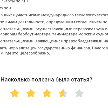
 льготы по КПН
их зон
яющихся участниками международного технологического
 по видам деятельности, определенным соглашением п
гоплательщиками, осуществляющими перевозку груза и 
оговорам бербоут-чартера, таймчартера морским судн
огоплательщиками, являющимися правообладателями н
вать нормализации государственных финансов. Налогов
м, где это целесообразно.
Насколько полезна была статья?