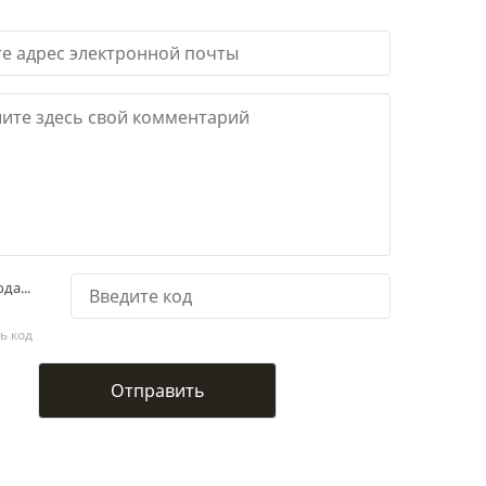
да...
ь код