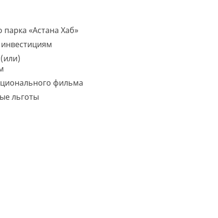
 парка «Астана Хаб»
о инвестициям
(или)
ом
ационального фильма
ые льготы