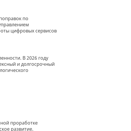
поправок по
 управлением
боты цифровых сервисов
нности. В 2026 году
ексный и долгосрочный
логического
енной проработке
кое развитие.