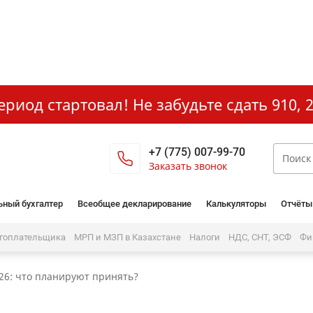
иод стартовал! Не забудьте сдать 910, 2
+7 (775) 007-99-70
Заказать звонок
ьный бухгалтер
Всеобщее декларирование
Калькуляторы
Отчёты
огоплательщика
МРП и МЗП в Казахстане
Налоги
НДС, СНТ, ЭСФ
Фи
26: что планируют принять?