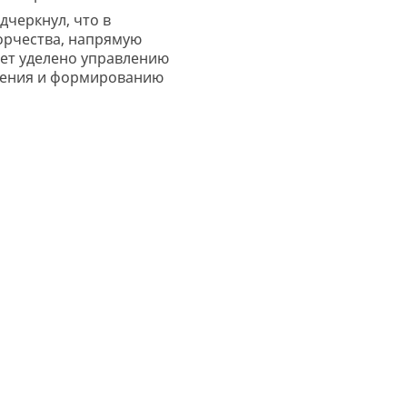
дчеркнул, что в
орчества, напрямую
дет уделено управлению
чения и формированию