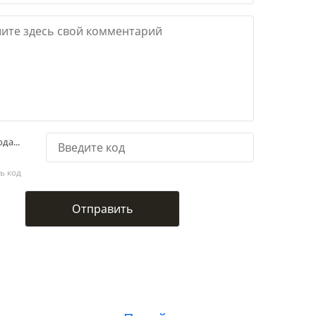
да...
ь код