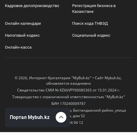
Кадровое делопроизводство
Регистрация бизнеса в
Казахстане
Онлайн календари
Поиск кода ТНВЭД
Налоговый кодекс
Социальный кодекс
Онлайн-касса
© 2026, Интернет-бухгалтерия "MyBuh.kz" • Сайт Mybuh.kz,
обновляется ежедневно
Свидетельство СМИ № KZ66VPY00085365 от 15.01.2024 г.
Товарищество с ограниченной ответственностью "MyBuh.kz"
БИН 170240009787
050000, Казахстан, город Алматы, Бостандыкский район, улица
Егизбаева, дом 52
Портал Mybuh.kz
+7 777 504 04 12