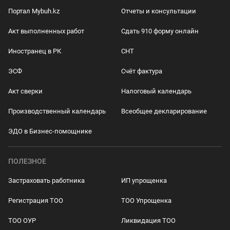
Портал Mybuh.kz
Отчеты и консультации
Акт выполненных работ
Сдать 910 форму онлайн
Иностранец в РК
СНТ
ЭСФ
Счёт фактура
Акт сверки
Налоговый календарь
Производственный календарь
Всеобщее декларирование
ЭДО в Бизнес-помощнике
ПОЛЕЗНОЕ
Застраховать работника
ИП упрощенка
Регистрация ТОО
ТОО Упрощенка
ТОО ОУР
Ликвидация ТОО