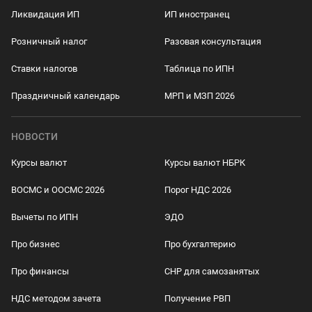
Ликвидация ИП
ИП иностранец
Розничный налог
Разовая консультация
Ставки налогов
Таблица по ИПН
Праздничный календарь
МРП и МЗП 2026
НОВОСТИ
Курсы валют
Курсы валют НБРК
ВОСМС и ООСМС 2026
Порог НДС 2026
Вычеты по ИПН
ЭДО
Про бизнес
Про бухгалтерию
Про финансы
СНР для самозанятых
НДС методом зачета
Получение РВП