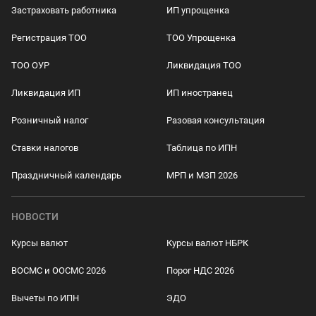
Застраховать работника
ИП упрощенка
Регистрация ТОО
ТОО Упрощенка
ТОО ОУР
Ликвидация ТОО
Ликвидация ИП
ИП иностранец
Розничный налог
Разовая консультация
Ставки налогов
Таблица по ИПН
Праздничный календарь
МРП и МЗП 2026
НОВОСТИ
Курсы валют
Курсы валют НБРК
ВОСМС и ООСМС 2026
Порог НДС 2026
Вычеты по ИПН
ЭДО