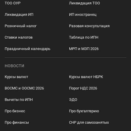
ТОО ОУР
Ликвидация ТОО
Ликвидация ИП
ИП иностранец
Розничный налог
Разовая консультация
Ставки налогов
Таблица по ИПН
Праздничный календарь
МРП и МЗП 2026
НОВОСТИ
Курсы валют
Курсы валют НБРК
ВОСМС и ООСМС 2026
Порог НДС 2026
Вычеты по ИПН
ЭДО
Про бизнес
Про бухгалтерию
Про финансы
СНР для самозанятых