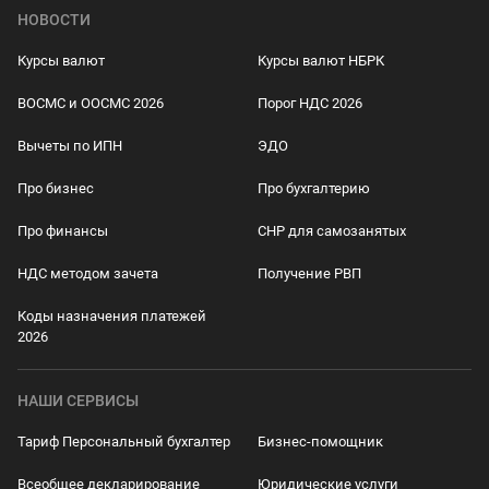
НОВОСТИ
Курсы валют
Курсы валют НБРК
ВОСМС и ООСМС 2026
Порог НДС 2026
Вычеты по ИПН
ЭДО
Про бизнес
Про бухгалтерию
Про финансы
СНР для самозанятых
НДС методом зачета
Получение РВП
Коды назначения платежей
2026
НАШИ СЕРВИСЫ
Тариф Персональный бухгалтер
Бизнес-помощник
Всеобщее декларирование
Юридические услуги