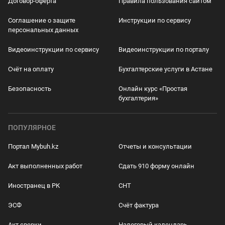
Договор-оферта
Правила пользования сайтом
Соглашение о защите
Инструкции по сервису
персональных данных
Видеоинструкции по сервису
Видеоинструкции по порталу
Счёт на оплату
Бухгалтерские услуги в Астане
Безопасность
Онлайн курс «Простая
бухгалтерия»
ПОПУЛЯРНОЕ
Портал Mybuh.kz
Отчеты и консультации
Акт выполненных работ
Сдать 910 форму онлайн
Иностранец в РК
СНТ
ЭСФ
Счёт фактура
Акт сверки
Налоговый календарь