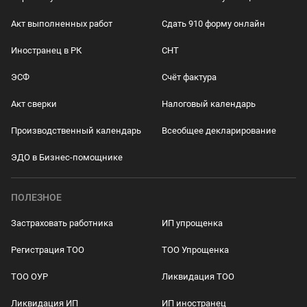
Акт выполненных работ
Сдать 910 форму онлайн
Иностранец в РК
СНТ
ЭСФ
Счёт фактура
Акт сверки
Налоговый календарь
Производственный календарь
Всеобщее декларирование
ЭДО в Бизнес-помощнике
ПОЛЕЗНОЕ
Застраховать работника
ИП упрощенка
Регистрация ТОО
ТОО Упрощенка
ТОО ОУР
Ликвидация ТОО
Ликвидация ИП
ИП иностранец