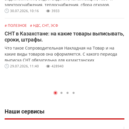
электроснабжения, теплоснабжения, сбора отходов,
обслуживания лифтов и перевозок.
30.07.2026, 10:16
3933
# ПОЛЕЗНОЕ
# НДС, СНТ, ЭСФ
СНТ в Казахстане: на какие товары выписывать,
сроки, штрафы.
Что такое Сопроводительная Накладная на Товар и на
какие виды товаров она оформляется. С какого периода
выписка СНТ обязательна для казахстанских
предпринимателей и организаций. Какая ответственность
29.07.2026, 11:40
428940
предусмотрена за не выписку или ошибки в СНТ.
Наши сервисы