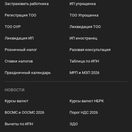
Застраховать работника
ИП упрощенка
Регистрация ТОО
ТОО Упрощенка
ТОО ОУР
Ликвидация ТОО
Ликвидация ИП
ИП иностранец
Розничный налог
Разовая консультация
Ставки налогов
Таблица по ИПН
Праздничный календарь
МРП и МЗП 2026
НОВОСТИ
Курсы валют
Курсы валют НБРК
ВОСМС и ООСМС 2026
Порог НДС 2026
Вычеты по ИПН
ЭДО