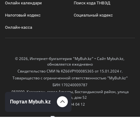
Онлайн календари
Поиск кода ТНВЭД
Налоговый кодекс
Социальный кодекс
Онлайн-касса
© 2026, Интернет-бухгалтерия "MyBuh.kz" • Сайт Mybuh.kz,
обновляется ежедневно
Свидетельство СМИ № KZ66VPY00085365 от 15.01.2024 г.
Товарищество с ограниченной ответственностью "MyBuh.kz"
БИН 170240009787
050000, Казахстан, город Алматы, Бостандыкский район, улица
Егизбаева, дом 52
Портал Mybuh.kz
+7 777 504 04 12