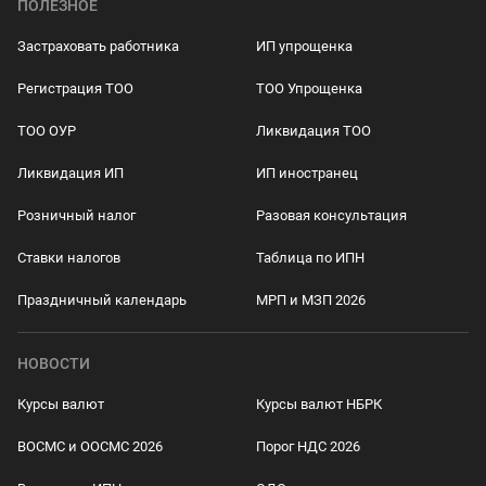
ПОЛЕЗНОЕ
Застраховать работника
ИП упрощенка
Регистрация ТОО
ТОО Упрощенка
ТОО ОУР
Ликвидация ТОО
Ликвидация ИП
ИП иностранец
Розничный налог
Разовая консультация
Ставки налогов
Таблица по ИПН
Праздничный календарь
МРП и МЗП 2026
НОВОСТИ
Курсы валют
Курсы валют НБРК
ВОСМС и ООСМС 2026
Порог НДС 2026