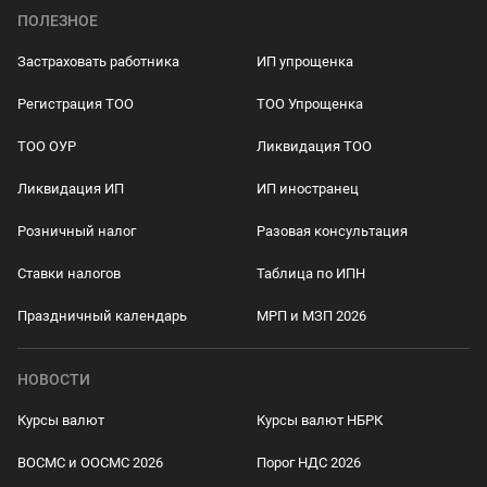
ПОЛЕЗНОЕ
Застраховать работника
ИП упрощенка
Регистрация ТОО
ТОО Упрощенка
ТОО ОУР
Ликвидация ТОО
Ликвидация ИП
ИП иностранец
Розничный налог
Разовая консультация
Ставки налогов
Таблица по ИПН
Праздничный календарь
МРП и МЗП 2026
НОВОСТИ
Курсы валют
Курсы валют НБРК
ВОСМС и ООСМС 2026
Порог НДС 2026