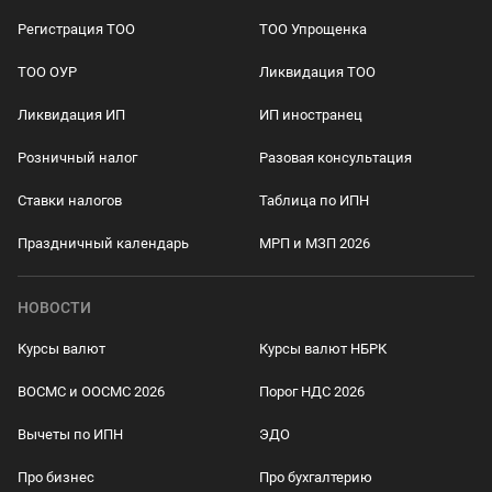
Регистрация ТОО
ТОО Упрощенка
ТОО ОУР
Ликвидация ТОО
Ликвидация ИП
ИП иностранец
Розничный налог
Разовая консультация
Ставки налогов
Таблица по ИПН
Праздничный календарь
МРП и МЗП 2026
НОВОСТИ
Курсы валют
Курсы валют НБРК
ВОСМС и ООСМС 2026
Порог НДС 2026
Вычеты по ИПН
ЭДО
Про бизнес
Про бухгалтерию