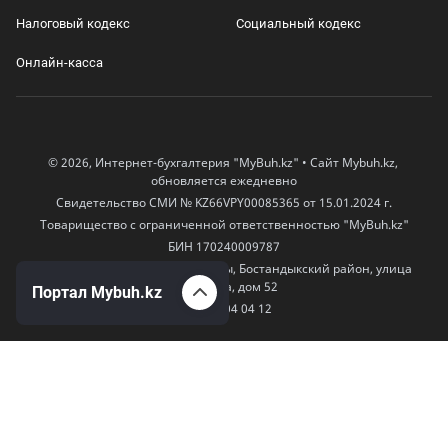
Налоговый кодекс
Социальный кодекс
Онлайн-касса
© 2026, Интернет-бухгалтерия "MyBuh.kz" • Сайт Mybuh.kz,
обновляется ежедневно
Свидетельство СМИ № KZ66VPY00085365 от 15.01.2024 г.
Товарищество с ограниченной ответственностью "MyBuh.kz"
БИН 170240009787
050000, Казахстан, город Алматы, Бостандыкский район, улица
Егизбаева, дом 52
Портал Mybuh.kz
+7 777 504 04 12