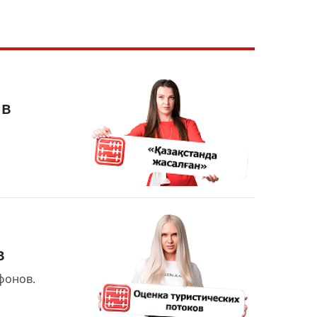
 в
в
фонов.