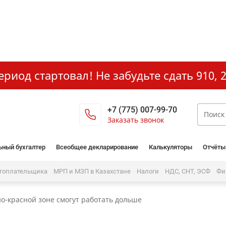
иод стартовал! Не забудьте сдать 910, 2
+7 (775) 007-99-70
Заказать звонок
ьный бухгалтер
Всеобщее декларирование
Калькуляторы
Отчёты
огоплательщика
МРП и МЗП в Казахстане
Налоги
НДС, СНТ, ЭСФ
Фи
о-красной зоне смогут работать дольше