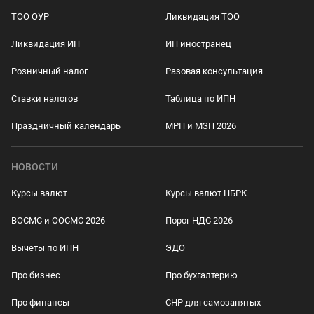
ТОО ОУР
Ликвидация ТОО
Ликвидация ИП
ИП иностранец
Розничный налог
Разовая консультация
Ставки налогов
Таблица по ИПН
Праздничный календарь
МРП и МЗП 2026
НОВОСТИ
Курсы валют
Курсы валют НБРК
ВОСМС и ООСМС 2026
Порог НДС 2026
Вычеты по ИПН
ЭДО
Про бизнес
Про бухгалтерию
Про финансы
СНР для самозанятых