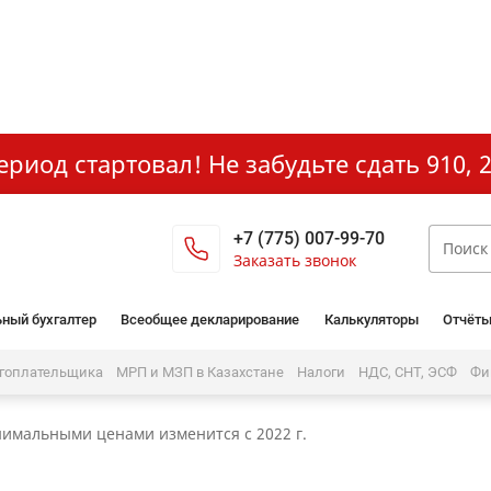
иод стартовал! Не забудьте сдать 910, 2
+7 (775) 007-99-70
Заказать звонок
ный бухгалтер
Всеобщее декларирование
Калькуляторы
Отчёты
огоплательщика
МРП и МЗП в Казахстане
Налоги
НДС, СНТ, ЭСФ
Фи
нимальными ценами изменится с 2022 г.