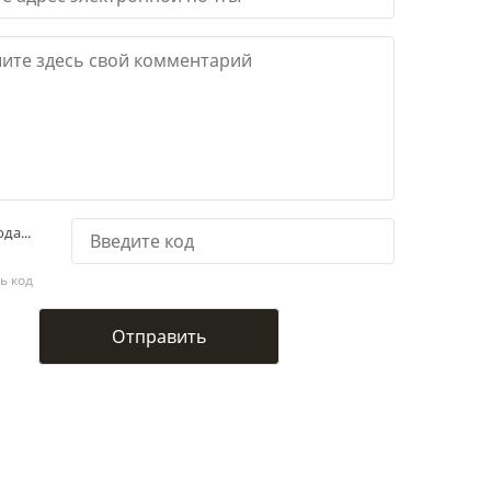
да...
ь код