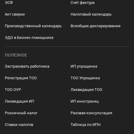
ЭСФ
Счёт фактура
Акт сверки
Налоговый календарь
Производственный календарь
Всеобщее декларирование
ЭДО в Бизнес-помощнике
ПОЛЕЗНОЕ
Застраховать работника
ИП упрощенка
Регистрация ТОО
ТОО Упрощенка
ТОО ОУР
Ликвидация ТОО
Ликвидация ИП
ИП иностранец
Розничный налог
Разовая консультация
Ставки налогов
Таблица по ИПН