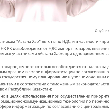
Опублик
тникам "Астана Хаб" льготы по НДС, и в частности - п
го НК РК освобождается от НДС импорт товаров, ввезенн
мися участниками «Астана Хаб», при одновременном с
 товаров, импорт которых освобождается от налога на 
ым органом в сфере информатизации по согласованию
 государственному планированию и уполномоченным 
ментами в соответствии с таможенным законодательств
ом Республики Казахстан;
но в целях использования при осуществлении приорит
формационно-коммуникационных технологий по перечню
сфере информатизации по согласованию с центральн