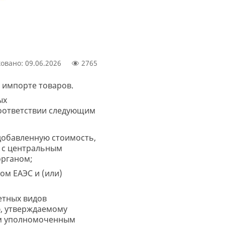
овано: 09.06.2026
2765
ри импорте товаров.
ых
оответствии следующим
добавленную стоимость,
 с центральным
органом;
ом ЕАЭС и (или)
етных видов
, утверждаемому
ым уполномоченным