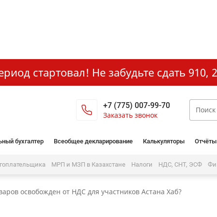
иод стартовал! Не забудьте сдать 910, 2
+7 (775) 007-99-70
Заказать звонок
ьный бухгалтер
Всеобщее декларирование
Калькуляторы
Отчёты
огоплательщика
МРП и МЗП в Казахстане
Налоги
НДС, СНТ, ЭСФ
Фи
варов освобожден от НДС для участников Астана Хаб?