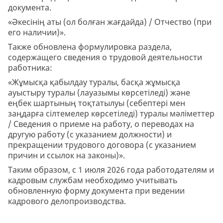
документа.
«Әкесінің аты (ол болған жағдайда) / Отчество (при
его наличии)».
Также обновлена формулировка раздела,
содержащего сведения о трудовой деятельности
работника:
«Жұмысқа қабылдау туралы, басқа жұмысқа
ауыстыру туралы (лауазымы көрсетіледі) және
еңбек шартының тоқтатылуы (себептері мен
заңдарға сілтемелер көрсетіледі) туралы мәліметтер
/ Сведения о приеме на работу, о переводах на
другую работу (с указанием должности) и
прекращении трудового договора (с указанием
причин и ссылок на законы)».
Таким образом, с 1 июля 2026 года работодателям и
кадровым службам необходимо учитывать
обновленную форму документа при ведении
кадрового делопроизводства.