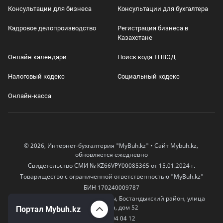
Консультации для бизнеса
Консультации для бухгалтера
Кадровое делопроизводство
Регистрация бизнеса в
Казахстане
Онлайн календари
Поиск кода ТНВЭД
Налоговый кодекс
Социальный кодекс
Онлайн-касса
© 2026, Интернет-бухгалтерия "MyBuh.kz" • Сайт Mybuh.kz,
обновляется ежедневно
Свидетельство СМИ № KZ66VPY00085365 от 15.01.2024 г.
Товарищество с ограниченной ответственностью "MyBuh.kz"
БИН 170240009787
050000, Казахстан, город Алматы, Бостандыкский район, улица
Егизбаева, дом 52
Портал Mybuh.kz
+7 777 504 04 12