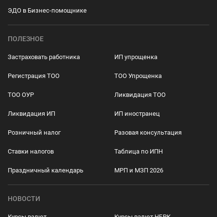
ЭДО в Бизнес-помощнике
ПОЛЕЗНОЕ
Застраховать работника
ИП упрощенка
Регистрация ТОО
ТОО Упрощенка
ТОО ОУР
Ликвидация ТОО
Ликвидация ИП
ИП иностранец
Розничный налог
Разовая консультация
Ставки налогов
Таблица по ИПН
Праздничный календарь
МРП и МЗП 2026
НОВОСТИ
Курсы валют
Курсы валют НБРК