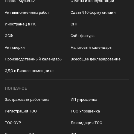
Портал Mybuh.kz
Отчеты и консультации
Акт выполненных работ
Сдать 910 форму онлайн
Иностранец в РК
СНТ
ЭСФ
Счёт фактура
Акт сверки
Налоговый календарь
Производственный календарь
Всеобщее декларирование
ЭДО в Бизнес-помощнике
ПОЛЕЗНОЕ
Застраховать работника
ИП упрощенка
Регистрация ТОО
ТОО Упрощенка
ТОО ОУР
Ликвидация ТОО