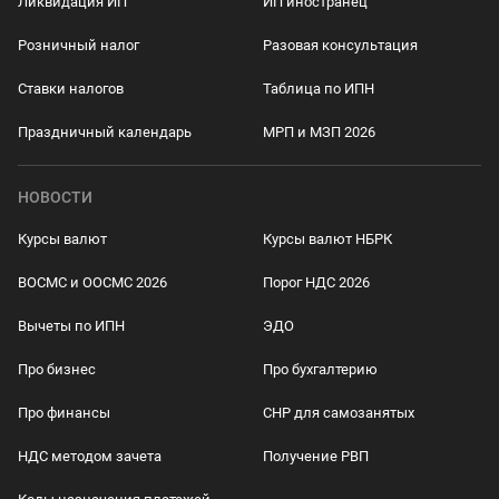
Ликвидация ИП
ИП иностранец
Розничный налог
Разовая консультация
Ставки налогов
Таблица по ИПН
Праздничный календарь
МРП и МЗП 2026
НОВОСТИ
Курсы валют
Курсы валют НБРК
ВОСМС и ООСМС 2026
Порог НДС 2026
Вычеты по ИПН
ЭДО
Про бизнес
Про бухгалтерию
Про финансы
СНР для самозанятых
НДС методом зачета
Получение РВП