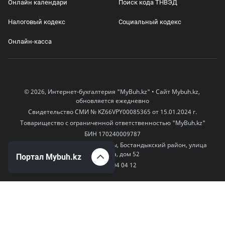
Онлайн календари
Поиск кода ТНВЭД
Налоговый кодекс
Социальный кодекс
Онлайн-касса
© 2026, Интернет-бухгалтерия "MyBuh.kz" • Сайт Mybuh.kz,
обновляется ежедневно
Свидетельство СМИ № KZ66VPY00085365 от 15.01.2024 г.
Товарищество с ограниченной ответственностью "MyBuh.kz"
БИН 170240009787
050000, Казахстан, город Алматы, Бостандыкский район, улица
Егизбаева, дом 52
Портал Mybuh.kz
+7 777 504 04 12