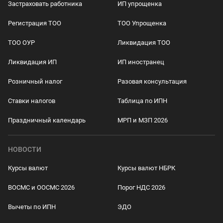
Застраховать работника
ИП упрощенка
Регистрация ТОО
ТОО Упрощенка
ТОО ОУР
Ликвидация ТОО
Ликвидация ИП
ИП иностранец
Розничный налог
Разовая консультация
Ставки налогов
Таблица по ИПН
Праздничный календарь
МРП и МЗП 2026
НОВОСТИ
Курсы валют
Курсы валют НБРК
ВОСМС и ООСМС 2026
Порог НДС 2026
Вычеты по ИПН
ЭДО