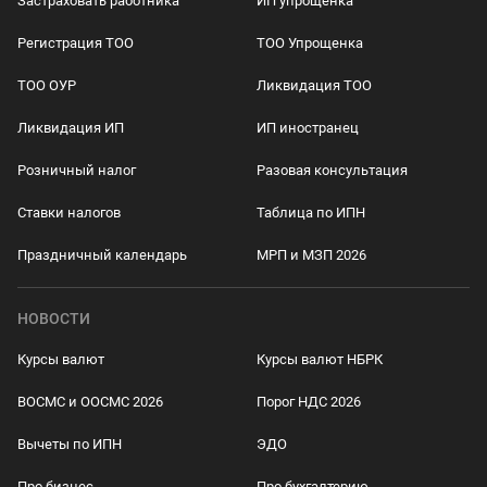
Застраховать работника
ИП упрощенка
Регистрация ТОО
ТОО Упрощенка
ТОО ОУР
Ликвидация ТОО
Ликвидация ИП
ИП иностранец
Розничный налог
Разовая консультация
Ставки налогов
Таблица по ИПН
Праздничный календарь
МРП и МЗП 2026
НОВОСТИ
Курсы валют
Курсы валют НБРК
ВОСМС и ООСМС 2026
Порог НДС 2026
Вычеты по ИПН
ЭДО
Про бизнес
Про бухгалтерию