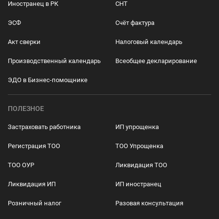
Иностранец в РК
СНТ
ЭСФ
Счёт фактура
Акт сверки
Налоговый календарь
Производственный календарь
Всеобщее декларирование
ЭДО в Бизнес-помощнике
ПОЛЕЗНОЕ
Застраховать работника
ИП упрощенка
Регистрация ТОО
ТОО Упрощенка
ТОО ОУР
Ликвидация ТОО
Ликвидация ИП
ИП иностранец
Розничный налог
Разовая консультация