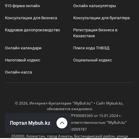
910 форма онлайн
Онлайн калькуляторы
Консультации для бизнеса
Консультации для бухгалтера
Кадровое делопроизводство
Регистрация бизнеса в
Казахстане
Онлайн календари
Поиск кода ТНВЭД
Налоговый кодекс
Социальный кодекс
Онлайн-касса
© 2026, Интернет-бухгалтерия "MyBuh.kz" • Сайт Mybuh.kz,
обновляется ежедневно
Свидетельство СМИ № KZ66VPY00085365 от 15.01.2024 г.
Товарищество с ограниченной ответственностью "MyBuh.kz"
Портал Mybuh.kz
БИН 170240009787
050000, Казахстан, город Алматы, Бостандыкский район, улица