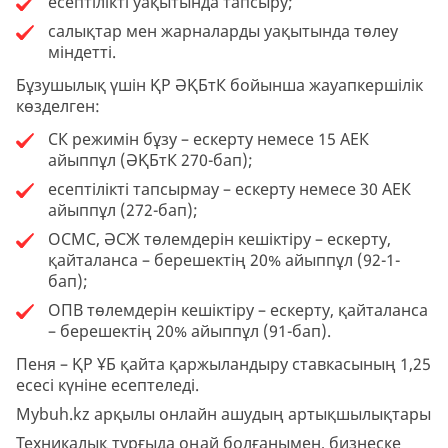
есептілікті уақытында тапсыру;
салықтар мен жарналарды уақытында төлеу
міндетті.
Бұзушылық үшін ҚР ӘҚБтК бойынша жауапкершілік
көзделген:
СК режимін бұзу – ескерту немесе 15 АЕК
айыппұл (ӘҚБтК 270-бап);
есептілікті тапсырмау – ескерту немесе 30 АЕК
айыппұл (272-бап);
ОСМС, ӘСЖ төлемдерін кешіктіру – ескерту,
қайталанса – берешектің 20% айыппұл (92-1-
бап);
ОПВ төлемдерін кешіктіру – ескерту, қайталанса
– берешектің 20% айыппұл (91-бап).
Пеня – ҚР ҰБ қайта қаржыландыру ставкасының 1,25
есесі күніне есептеледі.
Mybuh.kz арқылы онлайн ашудың артықшылықтары
Техникалық тұрғыда оңай болғанымен, бизнеске