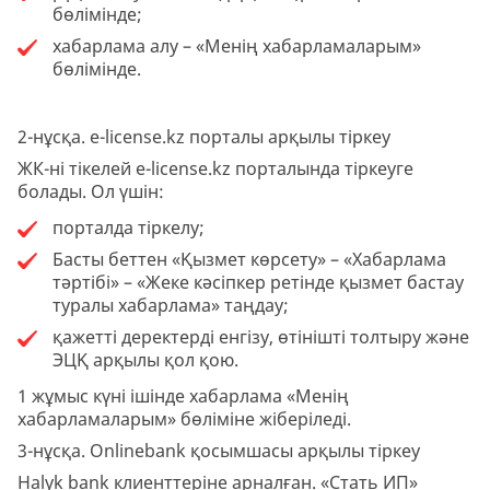
бөлімінде;
хабарлама алу – «Менің хабарламаларым»
бөлімінде.
2-нұсқа. e-license.kz порталы арқылы тіркеу
ЖК-ні тікелей e-license.kz порталында тіркеуге
болады. Ол үшін:
порталда тіркелу;
Басты беттен «Қызмет көрсету» – «Хабарлама
тәртібі» – «Жеке кәсіпкер ретінде қызмет бастау
туралы хабарлама» таңдау;
қажетті деректерді енгізу, өтінішті толтыру және
ЭЦҚ арқылы қол қою.
1 жұмыс күні ішінде хабарлама «Менің
хабарламаларым» бөліміне жіберіледі.
3-нұсқа. Onlinebank қосымшасы арқылы тіркеу
Halyk bank клиенттеріне арналған. «Стать ИП»