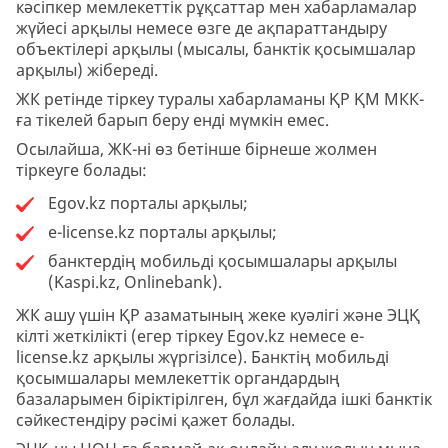
кәсіпкер мемлекеттік рұқсаттар мен хабарламалар
жүйесі арқылы немесе өзге де ақпараттандыру
объектілері арқылы (мысалы, банктік қосымшалар
арқылы) жібереді.
ЖК ретінде тіркеу туралы хабарламаны ҚР ҚМ МКК-
ға тікелей барып беру енді мүмкін емес.
Осылайша, ЖК-ні өз бетінше бірнеше жолмен
тіркеуге болады:
Egov.kz порталы арқылы;
e-license.kz порталы арқылы;
банктердің мобильді қосымшалары арқылы
(Kaspi.kz, Onlinebank).
ЖК ашу үшін ҚР азаматының жеке куәлігі және ЭЦҚ
кілті жеткілікті (егер тіркеу Egov.kz немесе e-
license.kz арқылы жүргізілсе). Банктің мобильді
қосымшалары мемлекеттік органдардың
базаларымен біріктірілген, бұл жағдайда ішкі банктік
сәйкестендіру рәсімі қажет болады.