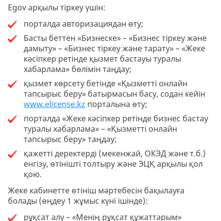
Egov арқылы тіркеу үшін:
порталда авторизациядан өту;
Басты беттен «Бизнеске» – «Бизнес тіркеу және
дамыту» – «Бизнес тіркеу және тарату» – «Жеке
кәсіпкер ретінде қызмет бастауы туралы
хабарлама» бөлімін таңдау;
қызмет көрсету бетінде «Қызметті онлайн
тапсырыс беру» батырмасын басу, содан кейін
www.elicense.kz
порталына өту;
порталда «Жеке кәсіпкер ретінде бизнес бастау
туралы хабарлама» – «Қызметті онлайн
тапсырыс беру» таңдау;
қажетті деректерді (мекенжай, ОКЭД және т.б.)
енгізу, өтінішті толтыру және ЭЦҚ арқылы қол
қою.
Жеке кабинетте өтініш мәртебесін бақылауға
болады (өңдеу 1 жұмыс күні ішінде):
рұқсат алу – «Менің рұқсат құжаттарым»