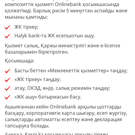
композиттік қызметі Onlinebank қосымшасында
қолжетімді. Барлық рәсім 5 минуттан аспайды және
мынаны қамтиды:
ЖК тіркеу;
Halyk bank-та ЖК есепшотын ашу.
Қызмет салық, Қаржы министрлігі және e-license
базаларымен біріктірілген.
Қосымшада:
Басты беттен «Мемлекеттік қызметтер» таңдау;
«ЖК тіркеу» таңдау;
атау, ОКЭД, өңір, салық режимін таңдау;
«ЖК ашу» батырмасын басу.
Ашылғаннан кейін Onlinebank арқылы шоттарды
басқару, корпоративтік карта шығару, есеп жүргізу,
салықтарды автоматты есептеу және декларация
тапсыруға болады.
4-нұсқа. Kaspi.kz қосымшасы арқылы тіркеу