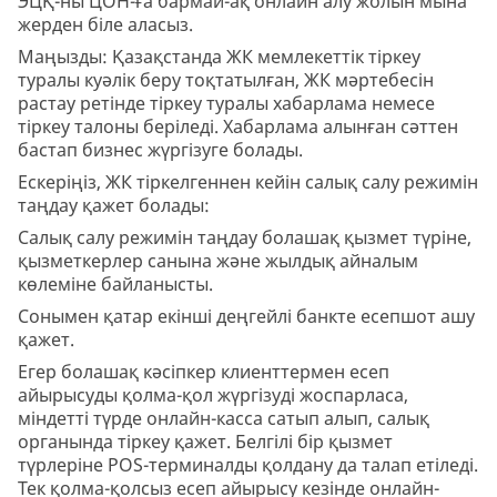
ЭЦҚ-ны ЦОН-ға бармай-ақ онлайн алу жолын мына
жерден біле аласыз.
Маңызды: Қазақстанда ЖК мемлекеттік тіркеу
туралы куәлік беру тоқтатылған, ЖК мәртебесін
растау ретінде тіркеу туралы хабарлама немесе
тіркеу талоны беріледі. Хабарлама алынған сәттен
бастап бизнес жүргізуге болады.
Ескеріңіз, ЖК тіркелгеннен кейін салық салу режимін
таңдау қажет болады:
Салық салу режимін таңдау болашақ қызмет түріне,
қызметкерлер санына және жылдық айналым
көлеміне байланысты.
Сонымен қатар екінші деңгейлі банкте есепшот ашу
қажет.
Егер болашақ кәсіпкер клиенттермен есеп
айырысуды қолма-қол жүргізуді жоспарласа,
міндетті түрде онлайн-касса сатып алып, салық
органында тіркеу қажет. Белгілі бір қызмет
түрлеріне POS-терминалды қолдану да талап етіледі.
Тек қолма-қолсыз есеп айырысу кезінде онлайн-