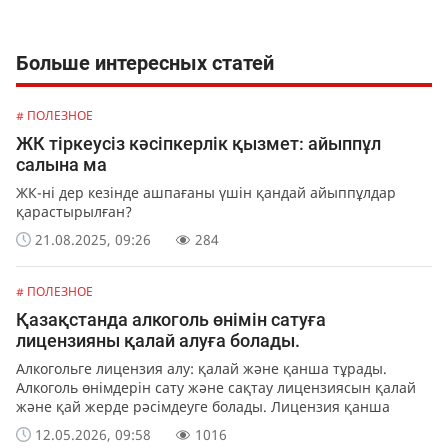
Больше интересных статей
# ПОЛЕЗНОЕ
ЖК тіркеусіз кәсіпкерлік қызмет: айыппұл
салына ма
ЖК-ні дер кезінде ашпағаны үшін қандай айыппұлдар
қарастырылған?
21.08.2025, 09:26
284
# ПОЛЕЗНОЕ
Қазақстанда алкоголь өнімін сатуға
лицензияны қалай алуға болады.
Алкогольге лицензия алу: қалай және қанша тұрады.
Алкоголь өнімдерін сату және сақтау лицензиясын қалай
және қай жерде рәсімдеуге болады. Лицензия қанша
тұрады. Лицензияның телнұсқасын немесе оны қайта
12.05.2026, 09:58
1016
ресімдеуді қалай алуға болады.