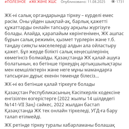
#ПОЛЕЗНОЕ
#ЖК ЖӘНЕ ЖШС
Опубликовано: 11.08.2025
1731
ЖК-ні салық органдарында тіркеу – күрделі емес
рәсім. Оны үйден шықпай-ақ, барлық қажетті
құжаттарды онлайн тапсыру арқылы жүргізуге
болады. Алайда, қарапайым көрінгенімен, ЖК ашпас
бұрын салық режимін, қызмет түрлерін және т.б.
таңдау сияқты мәселелерді алдын ала ойластыру
қажет. Бұл жерде білікті салық кеңесшілерінің
көмегінсіз болмайды. Қазақстанда ЖК қалай ашуға
болатынын, өз бетінше тіркеудің артықшылықтары
мен кемшіліктерін және неге мұны мамандарға
тапсырған дұрыс екенін төменде білесіз…
ЖК-ні өз бетінше қалай тіркеуге болады
Қазақстан Республикасының Кәсіпкерлік кодексіне
енгізілген өзгерістерге (2022 жылғы 14 шілдедегі
№141-VII Заң) сәйкес, 2022 жылдан бастап
Қазақстанда ЖК тек онлайн тіркеледі, УГД-ға бару
талап етілмейді.
ЖК ретінде тіркеу туралы хабарламаны болашақ