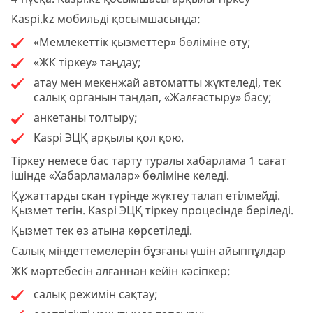
Kaspi.kz мобильді қосымшасында:
«Мемлекеттік қызметтер» бөліміне өту;
«ЖК тіркеу» таңдау;
атау мен мекенжай автоматты жүктеледі, тек
салық органын таңдап, «Жалғастыру» басу;
анкетаны толтыру;
Kaspi ЭЦҚ арқылы қол қою.
Тіркеу немесе бас тарту туралы хабарлама 1 сағат
ішінде «Хабарламалар» бөліміне келеді.
Құжаттарды скан түрінде жүктеу талап етілмейді.
Қызмет тегін. Kaspi ЭЦҚ тіркеу процесінде беріледі.
Қызмет тек өз атына көрсетіледі.
Салық міндеттемелерін бұзғаны үшін айыппұлдар
ЖК мәртебесін алғаннан кейін кәсіпкер:
салық режимін сақтау;