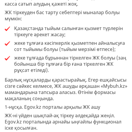
касса сатып алудың қажеті жоқ.
ЖК тіркеуден бас тарту себептері мыналар болуы
мүмкін:
Қазақстанда тыйым салынған қызмет түрлерін
тіркеуге әрекет жасау;
жеке тұлғаға кәсіпкерлік қызметпен айналысуға
сот тыйымы болуы (тыйым мерзімі өтпесе);
жеке тұлғада бұрыннан тіркелген ЖК болуы (заң
бойынша бір тұлғаға бір ғана тіркелген ЖК
рұқсат етіледі).
Барлық нұсқаларды қарастырайық. Егер ешқайсысы
сізге сәйкес келмесе, ЖК ашуды әрқашан «Mybuh.kz»
мамандарына тапсыра аласыз. Өтінім формасы
мақаланың соңында.
1-нұсқа. Egov.kz порталы арқылы ЖК ашу
ЖК-ні үйден шықпай-ақ тіркеу әлдеқайда жеңіл.
Egov.kz порталында арнайы ыңғайлы функционал
іске қосылған.