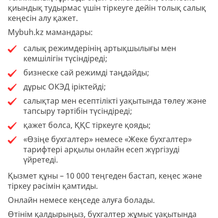
қиындық тудырмас үшін тіркеуге дейін толық салық
кеңесін алу қажет.
Mybuh.kz мамандары:
салық режимдерінің артықшылығы мен
кемшілігін түсіндіреді;
бизнеске сай режимді таңдайды;
дұрыс ОКЭД іріктейді;
салықтар мен есептілікті уақытында төлеу және
тапсыру тәртібін түсіндіреді;
қажет болса, ҚҚС тіркеуге қояды;
«Өзіңе бухгалтер» немесе «Жеке бухгалтер»
тарифтері арқылы онлайн есеп жүргізуді
үйретеді.
Қызмет құны – 10 000 теңгеден бастап, кеңес және
тіркеу рәсімін қамтиды.
Онлайн немесе кеңседе алуға болады.
Өтінім қалдырыңыз, бухгалтер жұмыс уақытында