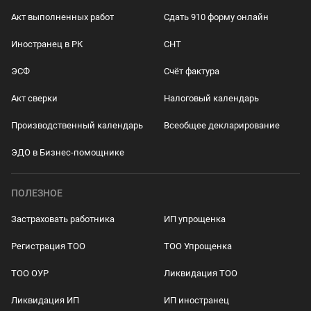
Акт выполненных работ
Сдать 910 форму онлайн
Иностранец в РК
СНТ
ЭСФ
Счёт фактура
Акт сверки
Налоговый календарь
Производственный календарь
Всеобщее декларирование
ЭДО в Бизнес-помощнике
ПОЛЕЗНОЕ
Застраховать работника
ИП упрощенка
Регистрация ТОО
ТОО Упрощенка
ТОО ОУР
Ликвидация ТОО
Ликвидация ИП
ИП иностранец