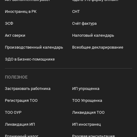
Иностранец в РК
СНТ
ЭСФ
Счёт фактура
Акт сверки
Налоговый календарь
Производственный календарь
Всеобщее декларирование
ЭДО в Бизнес-помощнике
ПОЛЕЗНОЕ
Застраховать работника
ИП упрощенка
Регистрация ТОО
ТОО Упрощенка
ТОО ОУР
Ликвидация ТОО
Ликвидация ИП
ИП иностранец
Розничный налог
Разовая консультация