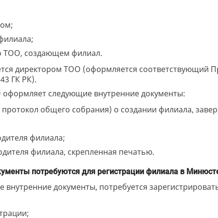
ом;
филиала;
 ТОО, создающем филиал.
тся директором ТОО (оформляется соответствующий При
43 ГК РК).
О оформляет следующие внутренние документы:
, протокол общего собрания) о создании филиала, заве
одителя филиала;
одителя филиала, скрепленная печатью.
кументы потребуются для регистрации филиала в Минюст
се внутренние документы, потребуется зарегистрироват
трации;