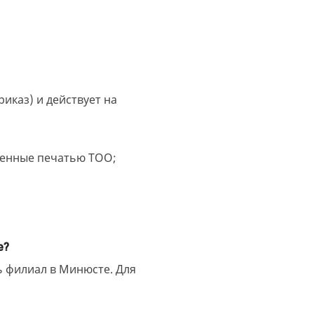
каз) и действует на
ренные печатью ТОО;
е?
ь филиал в Минюсте. Для