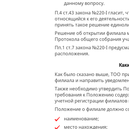
данному вопросу.
П.4 ст.43 закона №220-I гласит
относящийся к его деятельности
принять такое решение единоли
Решение об открытии филиала м
Протокола общего собрания уча
Пп.1 ст.7 закона №220-I предус
расположения.
Каки
Как было сказано выше, ТОО пр
филиала и направить уведомлен
Также необходимо утвердить По
требования к Положению содержа
учетной регистрации филиалов 
Положение о филиале должно 
наименование;
место нахождения;