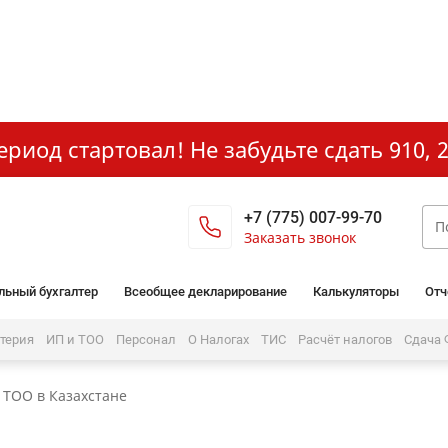
иод стартовал! Не забудьте сдать 910, 2
+7 (775) 007-99-70
Заказать звонок
льный бухгалтер
Всеобщее декларирование
Калькуляторы
Отч
лтерия
ИП и ТОО
Персонал
О Налогах
ТИС
Расчёт налогов
Сдача
 ТОО в Казахстане