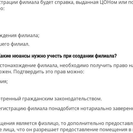
трации филиала будет справка, выданная ЦОНом или по
о:
ждения филиала;
его филиал.
акие нюансы нужно учесть при создании филиала?
естонахождение филиала, необходимо получить право 
ложен. Подтвердить это прав можно:
ия;
тренный гражданским законодательством.
егистрацию филиала понадобится нотариально заверенн
ещения является физлицо, то дополнительно предостав
е лица, что он разрешает предоставление помещения в 