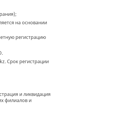
рания);
ляется на основании
четную регистрацию
О.
kz. Срок регистрации
истрация и ликвидация
их филиалов и