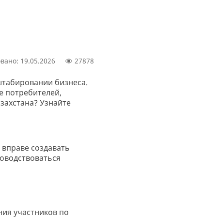
вано: 19.05.2026
27878
штабировании бизнеса.
е потребителей,
захстана? Узнайте
О вправе создавать
ководствоваться
ния участников по