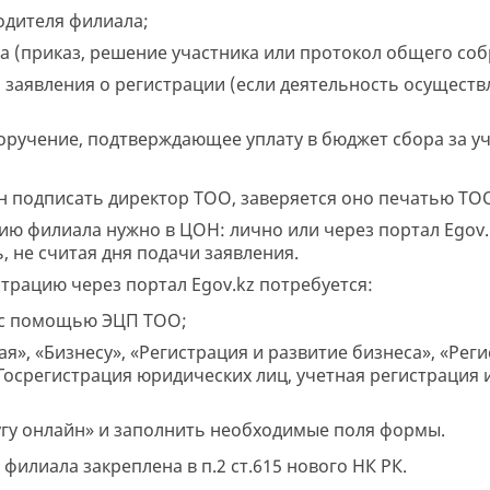
одителя филиала;
а (приказ, решение участника или протокол общего соб
 заявления о регистрации (если деятельность осуществ
оручение, подтверждающее уплату в бюджет сбора за у
н подписать директор ТОО, заверяется оно печатью ТО
ию филиала нужно в ЦОН: лично или через портал Egov.
, не считая дня подачи заявления.
трацию через портал Egov.kz потребуется:
 с помощью ЭЦП ТОО;
ая», «Бизнесу», «Регистрация и развитие бизнеса», «Рег
«Госрегистрация юридических лиц, учетная регистрация 
угу онлайн» и заполнить необходимые поля формы.
филиала закреплена в п.2 ст.615 нового НК РК.