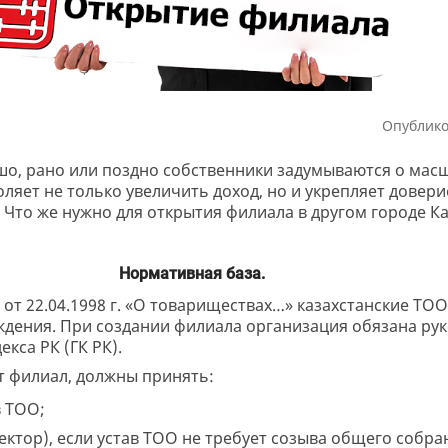
Опублико
ошо, рано или поздно собственники задумываются о мас
ляет не только увеличить доход, но и укрепляет довери
 Что же нужно для открытия филиала в другом городе Ка
Нормативная база.
I от 22.04.1998 г. «О товариществах…» казахстанские ТО
ждения. При создании филиала организация обязана ру
кса РК (ГК РК).
т филиал, должны принять:
 ТОО;
ктор), если устав ТОО не требует созыва общего собра