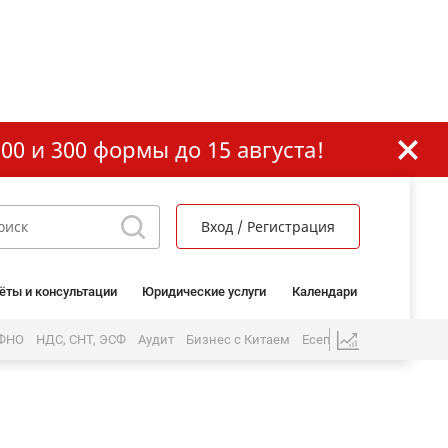
00 и 300 формы до 15 августа!
Вход / Регистрация
ёты и консультации
Юридические услуги
Календари
 ФНО
НДС, СНТ, ЭСФ
Аудит
Бизнес с Китаем
Есеп бөлімі
ЖК және