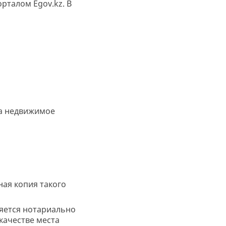
рталом Egov.kz. В
на недвижимое
ая копия такого
ляется нотариально
качестве места