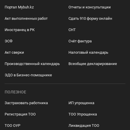
Портал Mybuh.kz
Отчеты и консультации
Акт выполненных работ
Сдать 910 форму онлайн
Иностранец в РК
СНТ
ЭСФ
Счёт фактура
Акт сверки
Налоговый календарь
Производственный календарь
Всеобщее декларирование
ЭДО в Бизнес-помощнике
ПОЛЕЗНОЕ
Застраховать работника
ИП упрощенка
Регистрация ТОО
ТОО Упрощенка
ТОО ОУР
Ликвидация ТОО