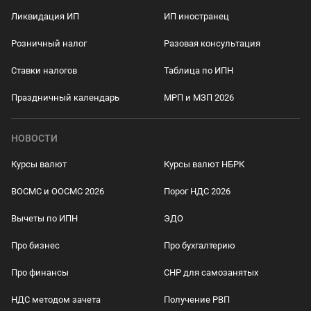
Ликвидация ИП
ИП иностранец
Розничный налог
Разовая консультация
Ставки налогов
Таблица по ИПН
Праздничный календарь
МРП и МЗП 2026
НОВОСТИ
Курсы валют
Курсы валют НБРК
ВОСМС и ООСМС 2026
Порог НДС 2026
Вычеты по ИПН
ЭДО
Про бизнес
Про бухгалтерию
Про финансы
СНР для самозанятых
НДС методом зачета
Получение РВП