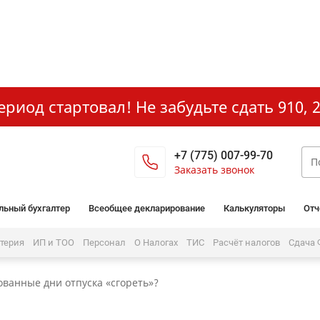
иод стартовал! Не забудьте сдать 910, 2
+7 (775) 007-99-70
Заказать звонок
льный бухгалтер
Всеобщее декларирование
Калькуляторы
Отч
лтерия
ИП и ТОО
Персонал
О Налогах
ТИС
Расчёт налогов
Сдача
ованные дни отпуска «сгореть»?