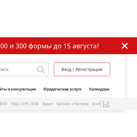
00 и 300 формы до 15 августа!
Вход / Регистрация
ёты и консультации
Юридические услуги
Календари
 ФНО
НДС, СНТ, ЭСФ
Аудит
Бизнес с Китаем
Есеп бөлімі
ЖК және