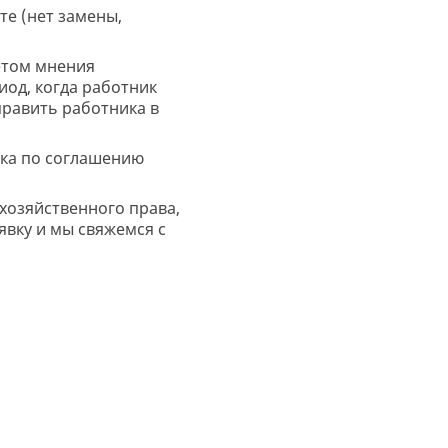
те (нет замены,
четом мнения
иод, когда работник
править работника в
ика по соглашению
хозяйственного права,
явку и мы свяжемся с