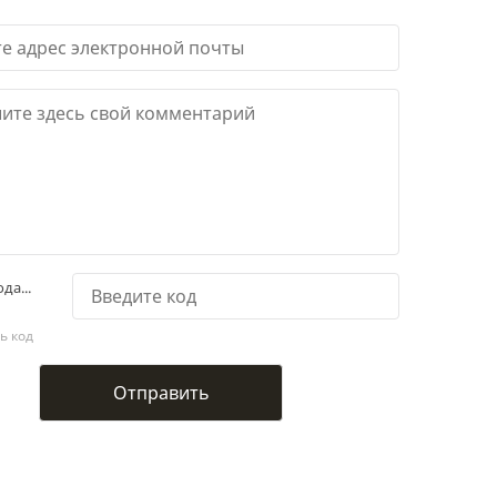
да...
ь код