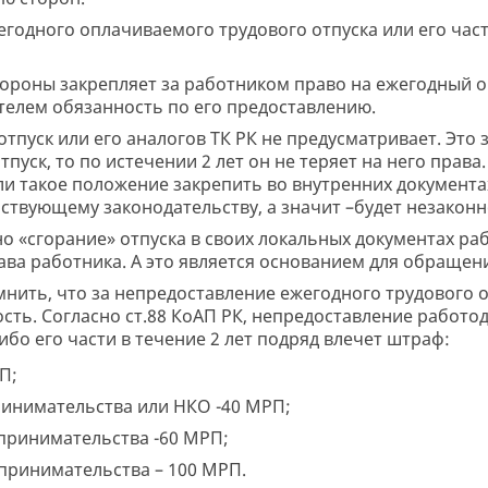
годного оплачиваемого трудового отпуска или его част
тороны закрепляет за работником право на ежегодный о
ателем обязанность по его предоставлению.
тпуск или его аналогов ТК РК не предусматривает. Это з
пуск, то по истечении 2 лет он не теряет на него права
сли такое положение закрепить во внутренних документа
ствующему законодательству, а значит –будет незаконн
о «сгорание» отпуска в своих локальных документах ра
ва работника. А это является основанием для обращени
мнить, что за непредоставление ежегодного трудового 
сть. Согласно ст.88 КоАП РК, непредоставление работ
ибо его части в течение 2 лет подряд влечет штраф:
П;
ринимательства или НКО -40 МРП;
дпринимательства -60 МРП;
принимательства – 100 МРП.