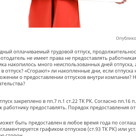
Опублико
дный оплачиваемый трудовой отпуск, продолжительнос
отодатель не имеет права не предоставлять работникам
ника накопилось много неиспользованных дней отпуска,
в отпуск? «Сгорают» ли накопленные дни, если отпуска 
ожении о предоставлении отпусков внутри компании? Не
ательства?
ск закреплено в пп.7 п.1 ст.22 ТК РК. Согласно пп.16 п.
к работнику предоставлять. Порядок предоставления отп
ск может быть предоставлен в любое время года по согла
гламентируется графиком отпусков (ст.93 ТК РК) или ус
ию сторон.