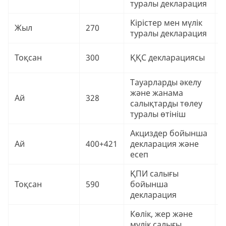
туралы декларация
Кірістер мен мүлік
9
Жыл
270
туралы декларация
₸
9
Тоқсан
300
ҚҚС декларациясы
₸
Тауарларды әкелу
және жанама
9
Ай
328
салықтарды төлеу
₸
туралы өтініш
Акциздер бойынша
9
Ай
400+421
декларация және
₸
есеп
ҚПИ салығы
9
Тоқсан
590
бойынша
₸
декларация
Көлік, жер және
мүлік салығы
9