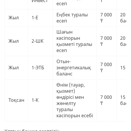
Инвест
₸
есеп
Еңбек туралы
7 000
20 0
Жыл
1-Е
есеп
₸
баст
Шағын
кәсіпорын
7 000
20 0
Жыл
2-ШК
қызметі туралы
₸
баст
есеп
Отын-
7 000
Жыл
1-ЭТБ
энергетикалық
15 0
₸
баланс
Өнім (тауар,
қызмет)
өндірісі мен
7 000
15 0
Тоқсан
1-К
жөнелту
₸
баст
туралы
кәсіпорын есебі