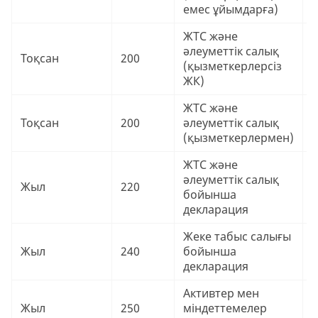
₸
емес ұйымдарға)
ЖТС және
әлеуметтік салық
9
Тоқсан
200
(қызметкерлерсіз
₸
ЖК)
ЖТС және
9
Тоқсан
200
әлеуметтік салық
₸
(қызметкерлермен)
ЖТС және
әлеуметтік салық
9
Жыл
220
бойынша
₸
декларация
Жеке табыс салығы
9
Жыл
240
бойынша
₸
декларация
Активтер мен
9
Жыл
250
міндеттемелер
₸