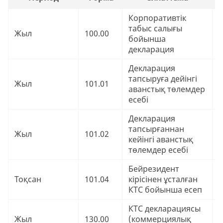
б
Корпоративтік
табыс салығы
9
Жыл
100.00
бойынша
₸
декларация
Декларация
тапсыруға дейінгі
9
Жыл
101.01
аванстық төлемдер
₸
есебі
Декларация
тапсырғаннан
9
Жыл
101.02
кейінгі аванстық
₸
төлемдер есебі
Бейрезидент
9
Тоқсан
101.04
кірісінен ұсталған
₸
КТС бойынша есеп
КТС декларациясы
9
Жыл
130.00
(коммерциялық