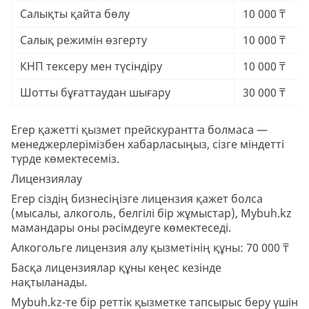
Салықты қайта бөлу
10 000 ₸
Салық режимін өзгерту
10 000 ₸
КНП тексеру мен түсіндіру
10 000 ₸
Шотты бұғаттаудан шығару
30 000 ₸
Егер қажетті қызмет прейскурантта болмаса —
менеджерлерімізбен хабарласыңыз, сізге міндетті
түрде көмектесеміз.
Лицензиялау
Егер сіздің бизнесіңізге лицензия қажет болса
(мысалы, алкоголь, белгілі бір жұмыстар), Mybuh.kz
мамандары оны рәсімдеуге көмектеседі.
Алкогольге лицензия алу қызметінің құны: 70 000 ₸
Басқа лицензиялар құны кеңес кезінде
нақтыланады.
Mybuh.kz-те бір реттік қызметке тапсырыс беру үшін