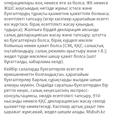
операциялары жоқ немесе өте аз болса; ЖК немесе
ЖШС маусымдық негізде жұмыс істесе және
бухгалтердің тұрақты қызметіне қажеттілік болмаса;
есептілікті тапсыру (егер кәсіпкер қарапайым есепті
өзі жүргізсе, бірақ есептілікті жасау қиындық
тудырса); Жалпыға бірдей декларация аясында
салық декларациясын жасау және тапсыру; штатта
өз бухгалтеріңіз болса, бірақ күрделі мәселе
бойынша көмек қажет болса (СЭҚ, ҚҚС, салықтық
оңтайландыру, салық режимін ауыстыру және т.б.);
жедел түрде мәселені шешу қажет болса (шот
бұғатталды, хабарлама келді).
Кейбір салаларда бухгалтерлік есеп өте
ерекшеленетін болғандықтан, қарапайым
бухгалтерлер барлық сұрақтарды жылдам шеше
алмауы мүмкін. Ондайда сарапшы-бухгалтерден бір
реттік кеңес, салық кеңесшісінің экспресс-
консультациясы, нөлдік есептілікті тапсыру, 910-
нысанды немесе ҚҚС декларациясын жасау секілді
қызметтер көмектеседі. Кәсіпкер артық уақыт пен
қаражат жұмсамай, жедел шешім алады. Mybuh.kz