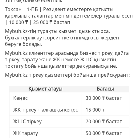
Ұлттық банкке есептілік
Тоқсан | 1-ПБ | Резидент еместерге қатысты
қаржылық талаптар мен міндеттемелер туралы есеп
| 10 000 ₸ | 25 000 ₸ бастап
Mybuh.kz-тің тұрақты қызметі қызықтырса,
бухгалтерлік аутсорсингке өтінімді осы жерден
беруге болады.
Mybuh.kz клиенттер арасында бизнес тіркеу, қайта
тіркеу, тарату және ЖК немесе ЖШС қызметін
тоқтату бойынша қызметтер де сұранысқа ие.
Mybuh.kz тіркеу қызметтері бойынша прейскурант:
Қызмет атауы
Бағасы
Кеңес
30 000 ₸ бастап
ЖК тіркеу + алғашқы кеңес
15 000 ₸
ЖШС тіркеу
70 000 ₸ бастап
ЖК тарату
50 000 ₸ бастап