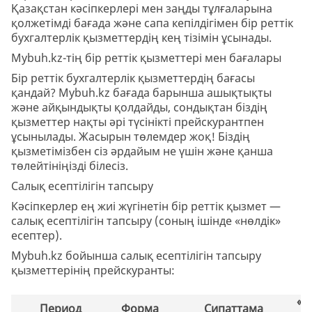
Қазақстан кәсіпкерлері мен заңды тұлғаларына
қолжетімді бағада және сапа кепілдігімен бір реттік
бухгалтерлік қызметтердің кең тізімін ұсынады.
Mybuh.kz-тің бір реттік қызметтері мен бағалары
Бір реттік бухгалтерлік қызметтердің бағасы
қандай? Mybuh.kz бағада барынша ашықтықты
және айқындықты қолдайды, сондықтан біздің
қызметтер нақты әрі түсінікті прейскурантпен
ұсынылады. Жасырын төлемдер жоқ! Біздің
қызметімізбен сіз әрдайым не үшін және қанша
төлейтініңізді білесіз.
Салық есептілігін тапсыру
Кәсіпкерлер ең жиі жүгінетін бір реттік қызмет —
салық есептілігін тапсыру (соның ішінде «нөлдік»
есептер).
Mybuh.kz бойынша салық есептілігін тапсыру
қызметтерінің прейскуранты:
«Н
Период
Форма
Сипаттама