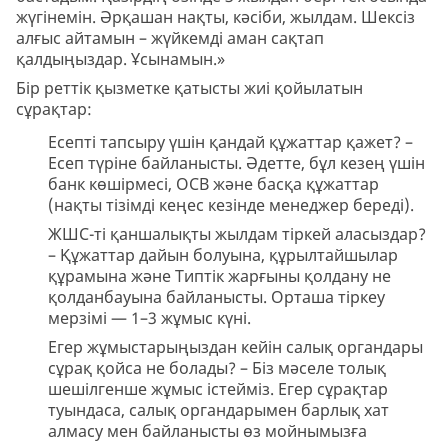
жүгінемін. Әрқашан нақты, кәсіби, жылдам. Шексіз
алғыс айтамын – жүйкемді аман сақтап
қалдыңыздар. Ұсынамын.»
Бір реттік қызметке қатысты жиі қойылатын
сұрақтар:
Есепті тапсыру үшін қандай құжаттар қажет? –
Есеп түріне байланысты. Әдетте, бұл кезең үшін
банк көшірмесі, ОСВ және басқа құжаттар
(нақты тізімді кеңес кезінде менеджер береді).
ЖШС-ті қаншалықты жылдам тіркей аласыздар?
– Құжаттар дайын болуына, құрылтайшылар
құрамына және Типтік жарғыны қолдану не
қолданбауына байланысты. Орташа тіркеу
мерзімі — 1–3 жұмыс күні.
Егер жұмыстарыңыздан кейін салық органдары
сұрақ қойса не болады? – Біз мәселе толық
шешілгенше жұмыс істейміз. Егер сұрақтар
туындаса, салық органдарымен барлық хат
алмасу мен байланысты өз мойнымызға