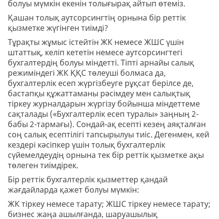
болуы мүмкін екенін толығырақ айтып өтеміз.
Қашан толық аутсорсингтің орнына бір реттік
қызметке жүгінген тиімді?
Тұрақты жұмыс істейтін ЖК немесе ЖШС үшін
штаттық, келіп кететін немесе аутсорсингтегі
бухгалтердің болуы міндетті. Тіпті арнайы салық
режиміндегі ЖК ҚҚС төлеуші болмаса да,
бухгалтерлік есеп жүргізбеуге рұқсат берілсе де,
бастапқы құжаттаманы рәсімдеу мен салықтық
тіркеу журналдарын жүргізу бойынша міндеттеме
сақталады («Бухгалтерлік есеп туралы» заңның 2-
бабы 2-тармағы). Сондай-ақ есепті кезең аяқталған
соң салық есептілігі тапсырылуы тиіс. Дегенмен, кей
кездері кәсіпкер үшін толық бухгалтерлік
сүйемелдеудің орнына тек бір реттік қызметке ақы
төлеген тиімдірек.
Бір реттік бухгалтерлік қызметтер қандай
жағдайларда қажет болуы мүмкін:
ЖК тіркеу немесе тарату; ЖШС тіркеу немесе тарату;
бизнес жаңа ашылғанда, шаруашылық