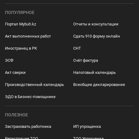
ПОПУЛЯРНОЕ
Портал Mybuh.kz
Отчеты и консультации
Акт выполненных работ
Сдать 910 форму онлайн
Иностранец в РК
СНТ
ЭСФ
Счёт фактура
Акт сверки
Налоговый календарь
Производственный календарь
Всеобщее декларирование
ЭДО в Бизнес-помощнике
ПОЛЕЗНОЕ
Застраховать работника
ИП упрощенка
Регистрация ТОО
ТОО Упрощенка