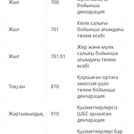
Жыл
700
бойынша
₸
декларация
Көлік салығы
9
Жыл
701
бойынша ағымдағы
₸
төлем есебі
Жер және мүлік
салығы бойынша
9
Жыл
701.01
ағымдағы төлем
₸
есебі
Қоршаған ортаға
эмиссия үшін
9
Тоқсан
870
төлем бойынша
₸
декларация
Қызметкерлерсіз
9
Жартыжылдық
910
ШБС арналған
₸
декларация
Қызметкерлері бар