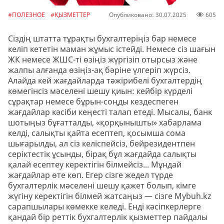
#ПОЛЕЗНОЕ
#ҚЫЗМЕТТЕР
Опубликовано: 30.07.2025
605
Сіздің штатта тұрақты бухгалтеріңіз бар немесе
келіп кететін маман жұмыс істейді. Немесе сіз шағын
ЖК немесе ЖШС-ті өзіңіз жүргізіп отырсыз және
жалпы алғанда өзіңіз-ақ бәріне үлгеріп жүрсіз.
Алайда кей жағдайларда тәжірибелі бухгалтердің
көмегінсіз мәселені шешу қиын: кейбір күрделі
сұрақтар немесе бұрын-соңды кездеспеген
жағдайлар кәсіби кеңесті талап етеді. Мысалы, банк
шотыңыз бұғатталды, «қорқынышты» хабарлама
келді, салықты қайта есептеп, қосымша сома
шығарылды, ал сіз келіспейсіз, бейрезидентпен
серіктестік ұсынды, бірақ бұл жағдайда салықты
қалай есептеу керектігін білмейсіз... Мұндай
жағдайлар өте көп. Егер сізге жедел түрде
бухгалтерлік мәселені шешу қажет болып, кімге
жүгіну керектігін білмей жатсаңыз — сізге Mybuh.kz
сарапшылары көмекке келеді. Енді кәсіпкерлерге
қандай бір реттік бухгалтерлік қызметтер пайдалы