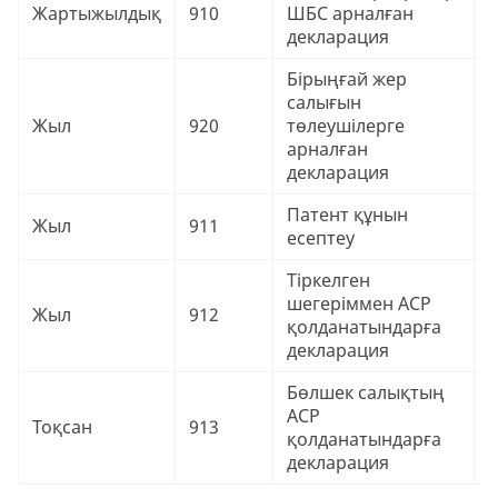
9
Жартыжылдық
910
ШБС арналған
₸
декларация
Бірыңғай жер
салығын
9
Жыл
920
төлеушілерге
₸
арналған
декларация
Патент құнын
9
Жыл
911
есептеу
₸
Тіркелген
шегеріммен АСР
9
Жыл
912
қолданатындарға
₸
декларация
Бөлшек салықтың
АСР
9
Тоқсан
913
қолданатындарға
₸
декларация