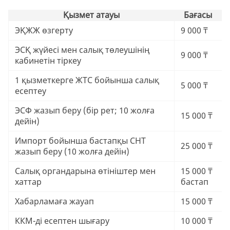
Қызмет атауы
Бағасы
ЭҚЖЖ өзгерту
9 000 ₸
ЭСҚ жүйесі мен салық төлеушінің
9 000 ₸
кабинетін тіркеу
1 қызметкерге ЖТС бойынша салық
5 000 ₸
есептеу
ЭСФ жазып беру (бір рет; 10 жолға
15 000 ₸
дейін)
Импорт бойынша бастапқы СНТ
25 000 ₸
жазып беру (10 жолға дейін)
Салық органдарына өтініштер мен
15 000 ₸
хаттар
бастап
Хабарламаға жауап
15 000 ₸
ККМ-ді есептен шығару
10 000 ₸