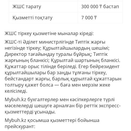
ЖШС тарату
300 000 ₸ бастап
Қызметті тоқтату
7 000 ₸
ЖШС тіркеу қызметіне мыналар кіреді:
ЖШС-ті Әділет министрлігінде Типтік жарғы
негізінде тіркеу; Құрылтайшылардың шешімі;
Директор тағайындау туралы бұйрық; Типтік
жарғының бланкісі; Құрылтай шартының бланкісі.
Құжаттар орыс тілінде беріледі. Егер бейрезидент
құрылтайшылары бар заңды тұлғаны тіркеу,
бейстандарт жарғы, барлық құрылтай құжаттарын
толтыру қажет болса — баға мен мерзім жеке
келісіледі.
Mybuh.kz бухгалтерлер мен кәсіпкерлерге түрлі
мәселелерді шешуге арналған бір реттік экспресс-
қызметтерді ұсынады.
Mybuh.kz қосымша қызметтері бойынша
прейскурант: