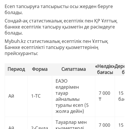
Есеп тапсыруға тапсырысты осы жерден беруге
болады.
Сондай-ақ статистикалық есептілік пен ҚР Ұлттық
банкке есептілік тапсыру қызметін де рәсімдеуге
болады.
Mybuh.kz статистикалық есептілік пен Ұлттық
Банкке есептілікті тапсыру қызметтерінің
прейскуранты:
«Нөлдік»
Дерек
Период
Форма
Сипаттама
бағасы
ба
ЕАЭО
елдерімен
тауар
7 000
15 0
Ай
1-ТС
айналымы
₸
баст
туралы есеп (5
жолға дейін)
Тауарлар мен
7 000
15 0
Ай
2-Сауда
қызметтерді