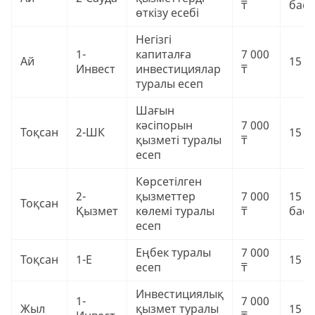
₸
баст
өткізу есебі
Негізгі
1-
капиталға
7 000
Ай
15 0
Инвест
инвестициялар
₸
туралы есеп
Шағын
кәсіпорын
7 000
Тоқсан
2-ШК
15 0
қызметі туралы
₸
есеп
Көрсетілген
2-
қызметтер
7 000
15 0
Тоқсан
Қызмет
көлемі туралы
₸
баст
есеп
Еңбек туралы
7 000
Тоқсан
1-Е
15 0
есеп
₸
Инвестициялық
1-
7 000
Жыл
қызмет туралы
15 0