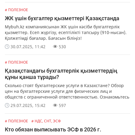
# ПОЛЕЗНОЕ
ЖК үшін бухгалтер қызметтері Қазақстанда
Mybuh.kz компаниясынан ЖК үшін кәсіби бухгалтерлік
қызметтер. Есеп жүргізу, есептілікті тапсыру (910-нысан).
Қолжетімді бағалар. Бағасын біліңіз!
30.07.2025, 11:42
530
# ПОЛЕЗНОЕ
Қазақстандағы бухгалтерлік қызметтердің
құны қанша тұрады?
Сколько стоят бухгалтерские услуги в Казахстане? Обзор
цен на бухгалтерские услуги для физических лиц и
обществ с ограниченной ответственностью. Ознакомьтесь
с прайс-листом Mybuh.kz и узнайте, как формируются
29.07.2025, 15:42
597
цены.
# ПОЛЕЗНОЕ
# НДС, СНТ, ЭСФ
Кто обязан выписывать ЭСФ в 2026 г.