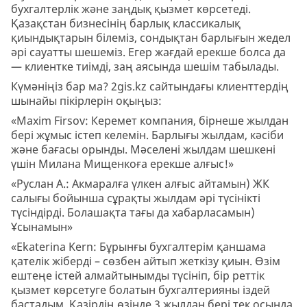
бухгалтерлік және заңдық қызмет көрсетеді.
Қазақстан бизнесінің барлық классикалық
қиындықтарын білеміз, сондықтан барлығын жедел
әрі сауатты шешеміз. Егер жағдай ерекше болса да
— клиентке тиімді, заң аясында шешім табылады.
Күмәніңіз бар ма? 2gis.kz сайтындағы клиенттердің
шынайы пікірлерін оқыңыз:
«Maxim Firsov: Керемет компания, бірнеше жылдан
бері жұмыс істеп келемін. Барлығы жылдам, кәсіби
және бағасы орынды. Мәселені жылдам шешкені
үшін Милана Мищенкоға ерекше алғыс!»
«Руслан А.: Акмаралға үлкен алғыс айтамын) ЖК
салығы бойынша сұрақты жылдам әрі түсінікті
түсіндірді. Болашақта тағы да хабарласамын)
Ұсынамын»
«Ekaterina Kern: Бұрынғы бухгалтерім қаншама
қателік жіберді – сөзбен айтып жеткізу қиын. Өзім
ештеңе істей алмайтынымды түсініп, бір реттік
қызмет көрсетуге болатын бухгалтерияны іздей
бастадым. Қазірдің өзінде 3 жылдан бері тек осында