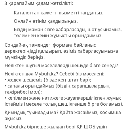
3 қарапайым қадам жеткілікті:
Каталогтан қажетті қызметті таңдаңыз.
Онлайн өтінім қалдырыңыз.
Біздің маман сізге хабарласады, шот ұсынамыз,
төлемнен кейін жұмысты орындаймыз.
Сондай-ақ төмендегі формаға байланыс
деректеріңізді қалдырып, өзіміз хабарласуымызға
мүмкіндік беріңіз.
Неліктен шұғыл мәселелерді шешуде бізге сенеді?
Неліктен дәл Mybuh.kz? Себебі біз мәселені:
• жедел шешеміз (бізде кең штат бар);
• сапалы орындаймыз (біздің сарапшылардың
тәжірибесі мол);
• кепілмен және нәтижеге жауапкершілікпен жұмыс
істейміз (мәселе толық шешілгенше бірге боламыз).
Қиындық туындады ма? Қайта жасаймыз, қосымша
ақысыз.
Mybuh.kz бірнеше жылдан бері ҚР ШОБ үшін