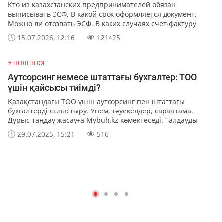
Кто из казахстанских предпринимателей обязан
выписывать ЭСФ. В какой срок оформляется документ.
Можно ли отозвать ЭСФ. В каких случаях счет-фактуру
можно выписать в бумажной форме.
15.07.2026, 12:16
121425
# ПОЛЕЗНОЕ
Аутсорсинг немесе штаттағы бухгалтер: ТОО
үшін қайсысы тиімді?
Қазақстандағы ТОО үшін аутсорсинг пен штаттағы
бухгалтерді салыстыру. Үнем, тәуекелдер, сараптама.
Дұрыс таңдау жасауға Mybuh.kz көмектеседі. Талдауды
оқыңыз!
29.07.2025, 15:21
516