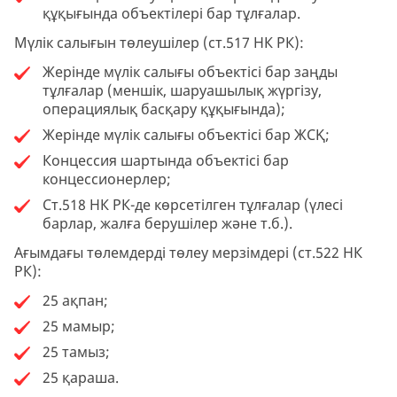
құқығында объектілері бар тұлғалар.
Мүлік салығын төлеушілер (ст.517 НК РК):
Жерінде мүлік салығы объектісі бар заңды
тұлғалар (меншік, шаруашылық жүргізу,
операциялық басқару құқығында);
Жерінде мүлік салығы объектісі бар ЖСҚ;
Концессия шартында объектісі бар
концессионерлер;
Ст.518 НК РК-де көрсетілген тұлғалар (үлесі
барлар, жалға берушілер және т.б.).
Ағымдағы төлемдерді төлеу мерзімдері (ст.522 НК
РК):
25 ақпан;
25 мамыр;
25 тамыз;
25 қараша.