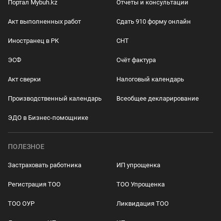
Портал Mybuh.kz
Отчеты и консультации
Акт выполненных работ
Сдать 910 форму онлайн
Иностранец в РК
СНТ
ЭСФ
Счёт фактура
Акт сверки
Налоговый календарь
Производственный календарь
Всеобщее декларирование
ЭДО в Бизнес-помощнике
ПОЛЕЗНОЕ
Застраховать работника
ИП упрощенка
Регистрация ТОО
ТОО Упрощенка
ТОО ОУР
Ликвидация ТОО