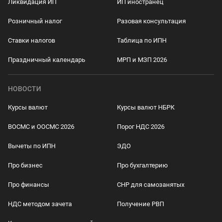
Ликвидация ИП
ИП иностранец
Розничный налог
Разовая консультация
Ставки налогов
Таблица по ИПН
Праздничный календарь
МРП и МЗП 2026
НОВОСТИ
Курсы валют
Курсы валют НБРК
ВОСМС и ООСМС 2026
Порог НДС 2026
Вычеты по ИПН
ЭДО
Про бизнес
Про бухгалтерию
Про финансы
СНР для самозанятых
НДС методом зачета
Получение РВП