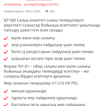
#ПОЛЕЗНОЕ
#САЛЫҚТАРДЫ ЕСЕПТЕУ
Опубликовано: 08.01.2026
243
ҚР ҚМ Салық комитеті салық төлеушілерге
жергілікті салықтар бойынша есептілікті уақытында
тапсыру қажеттігін еске салады:
мүлік және жер салығы;
жер учаскелерін пайдалану үшін төлем;
беткі су ресурстарын пайдалану үшін төлем;
қоршаған ортаға теріс әсер үшін төлем.
Форма 701.01 – «Жер салығы мен мүлік салығы
бойынша ағымдағы төлемдерді есептеу» – екі
салықты бірден есептеуге арналған.
Жер салығын төлеушілер (ст.516 НК РК):
меншік құқығында;
тұрақты жер пайдалану құқығында;
бастапқы тегін уақытша жер пайдалану