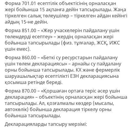
Форма 701.01 есептілік объектісінің орналасқан
жері бойынша 15 ақпанға дейін тапсырылады. Жаңа
тіркелген салық төлеушілер – тіркелген айдан кейінгі
айдың 15-не дейін.
Форма 851.00 – «Жер учаскелерін пайдалану үшін
төлемдерді есептеу» – жердің орналасқан жері
бойынша тапсырылады (физ. тұлғалар, ЖСҚ, ИЖС
үшін емес).
Форма 860.00 – «Беткі су ресурстарын пайдалану
үшін төлем декларациясы» – арнайы су пайдалану
орны бойынша тапсырылады. КХ және фермерлік
шаруашылықтар есептілікті ЕЗН декларациясына
қосымша ретінде береді.
Форма 870.00 – «Қоршаған ортаға теріс әсер үшін
декларация» – объектінің орналасқан жері бойынша
тапсырылады. Ал, қозғалмалы көздер (мысалы,
автокөлік) бойынша декларация тіркелу орны
бойынша тапсырылады.
Декларацияларды тапсыру мерзімі: