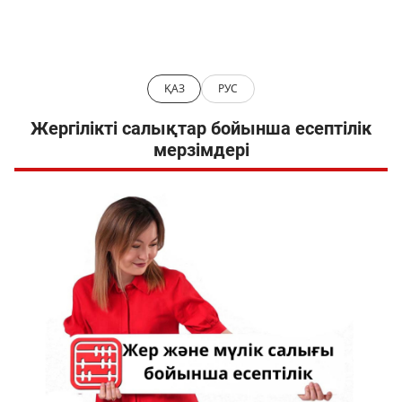
ҚАЗ
РУС
Жергілікті салықтар бойынша есептілік
мерзімдері