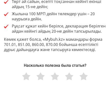
Төрт ай сайын, есепті тоқсаннан кейінгі екінші
айдың 15-не дейін;
Жылына 100 МРП дейін төлемдер үшін – 20
наурызға дейін.
Рұқсат құжат кейін берілсе, декларация берілген
айдан кейінгі айдың 20-не дейін тапсырылады.
Көмек қажет болса, «Mybuh.kz» мамандары форма
701.01, 851.00, 860.00, 870.00 бойынша есептілікті
дұрыс дайындауға және тапсыруға көмектеседі.
Насколько полезна была статья?