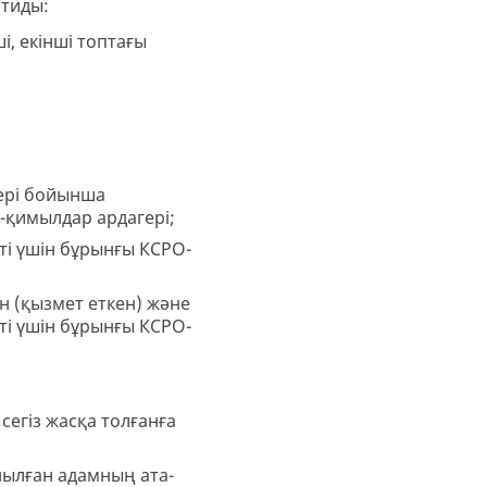
мтиды:
і, екінші топтағы
ері бойынша
с-қимылдар ардагері;
ті үшін бұрынғы КСРО-
н (қызмет еткен) және
ті үшін бұрынғы КСРО-
егіз жасқа толғанға
анылған адамның ата-