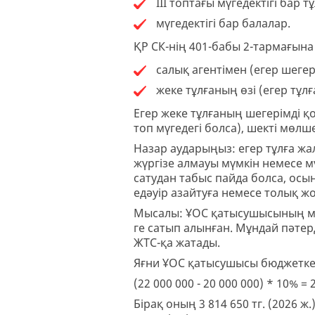
III топтағы мүгедектігі бар т
мүгедектігі бар балалар.
ҚР СК-нің 401-бабы 2-тармағына
салық агентімен (егер шегер
жеке тұлғаның өзі (егер тұлғ
Егер жеке тұлғаның шегерімді қо
топ мүгедегі болса), шекті мөлш
Назар аударыңыз: егер тұлға ж
жүргізе алмауы мүмкін немесе мү
сатудан табыс пайда болса, осы
едәуір азайтуға немесе толық ж
Мысалы: ҰОС қатысушысының менш
ге сатып алынған. Мұндай пәтер
ЖТС-қа жатады.
Яғни ҰОС қатысушысы бюджетке м
(22 000 000 - 20 000 000) * 10% = 
Бірақ оның 3 814 650 тг. (2026 