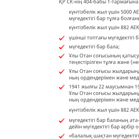
ҚР СК-нің 404-бабы 1-тармағын
күнтізбелік жыл үшін 5000 А
мүгедектігі бар тұлға болған
күнтізбелік жыл үшін 882 А
үшінші топтағы мүгедектігі б
мүгедектігі бар бала;
Ұлы Отан соғысының қатыс
теңестірілген тұлға және (н
Ұлы Отан соғысы жылдарында
ның ордендерімен және мед
1941 жылғы 22 маусымнан 19
Ұлы Отан соғысы жылдарында
ның ордендерімен және мед
күнтізбелік жыл үшін 882 А
мүгедектігі бар баланың ат
дейін мүгедектігі бар әрбір 
«балалық шақтан мүгедектігі