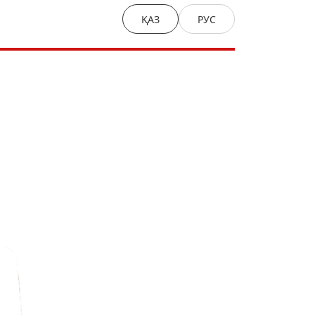
ҚАЗ
РУС