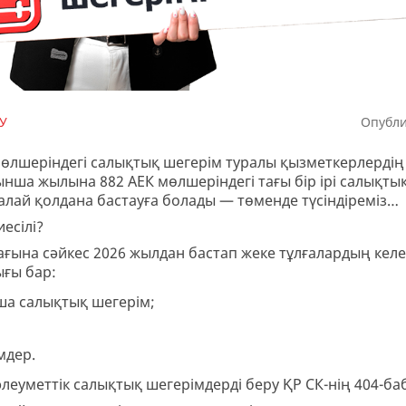
У
Опубли
лшеріндегі салықтық шегерім туралы қызметкерлердің б
нша жылына 882 АЕК мөлшеріндегі тағы бір ірі салықтық 
қалай қолдана бастауға болады — төменде түсіндіреміз…
есілі?
ағына сәйкес 2026 жылдан бастап жеке тұлғалардың келе
ығы бар:
ша салықтық шегерім;
мдер.
еуметтік салықтық шегерімдерді беру ҚР СК-нің 404-ба