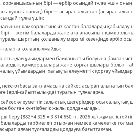
қорғаншысының бірі — әрбір осындай тұлға үшін оның
 алушы-ананың) бірі — асырап алынған (асырап алынған
осындай тұлға үшін;
анасының қамқорлығынсыз қалған балаларды қабылдау
бірі — жетім балаларды және ата-анасының қамқорлығ
уралы шарттың қолданылу мерзімі кезеңінде әрбір осын
ыналарға қолданылмайды:
а осындай ұйымдармен байланысты болуына байланыс
алардың қамқоршылары және қорғаншылары болып табы
алық ұйымдардың, халықты әлеуметтік қорғау ұйымдары
 неке-отбасы заңнамасына сәйкес асырап алынатын ба
ге (ерлі-зайыптылыққа) тұратын тұлғаларға.
 сәйкес әлеуметтік салықтық шегерімдер осы салықтық 
месе болған күнтізбелік жылы қолданылады.
і беру (882*4 325 = 3 814 650 тг. 2026 ж.) жұмыс істейтін
ар балаларды тәрбиелеп отырған немесе кәмелетке толм
сырап алған тұлғаларды қолдауға бағытталған.