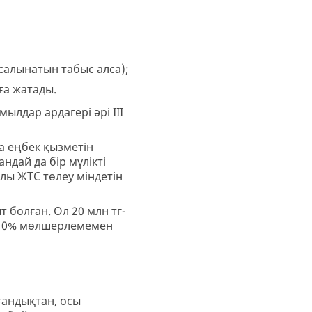
 салынатын табыс алса);
уға жатады.
ылдар ардагері әрі III
а еңбек қызметін
ндай да бір мүлікті
лы ЖТС төлеу міндетін
 болған. Ол 20 млн тг-
ол 10% мөлшерлемемен
лғандықтан, осы