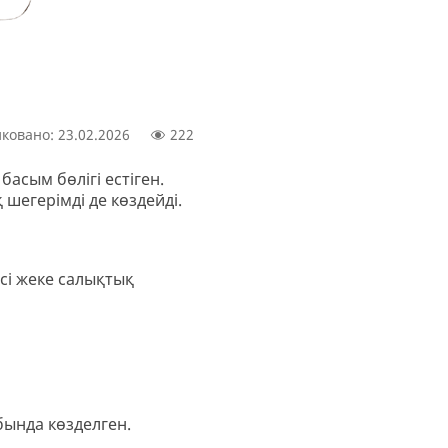
ковано: 23.02.2026
222
асым бөлігі естіген.
шегерімді де көздейді.
сі жеке салықтық
бында көзделген.