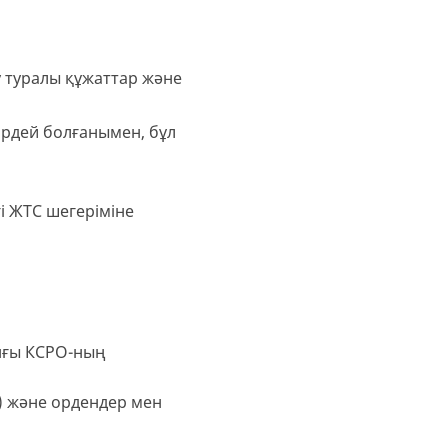
у туралы құжаттар және
ірдей болғанымен, бұл
і ЖТС шегеріміне
ынғы КСРО-ның
н) және ордендер мен