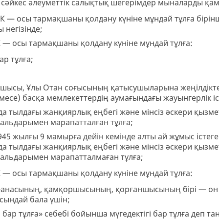
а сәйкес әлеуметтік салықтық шегерімдер мыналарды қа
ЕК — осы тармақшаны қолдану күніне мұндай тұлға бірінш
ы негізінде;
ЕК — осы тармақшаны қолдану күніне мұндай тұлға:
ар тұлға;
ушысы, Ұлы Отан соғысының қатысушыларына жеңілдікт
емесе) басқа мемлекеттердің аумағындағы жауынгерлік і
 тылдағы жанқиярлық еңбегі және мінсіз әскери қызме
альдарымен марапатталған тұлға;
45 жылғы 9 мамырға дейін кемінде алты ай жұмыс істеге
 тылдағы жанқиярлық еңбегі және мінсіз әскери қызме
альдарымен марапатталмаған тұлға;
ЕК — осы тармақшаны қолдану күніне мұндай тұлға:
а-анасының, қамқоршысының, қорғаншысының бірі — он с
осындай бала үшін;
 бар тұлға» себебі бойынша мүгедектігі бар тұлға деп т