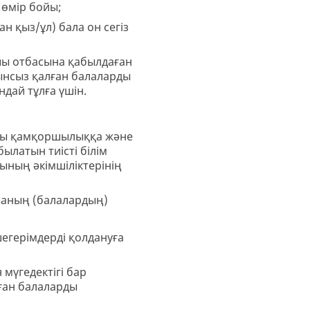
 өмір бойы;
 қыз/ұл) бала он сегіз
шы отбасына қабылдаған
ынсыз қалған балаларды
дай тұлға үшін.
ты қамқоршылыққа және
латын тиісті білім
ның әкімшіліктерінің
ланың (балалардың)
шегерімдерді қолдануға
 мүгедектігі бар
аған балаларды