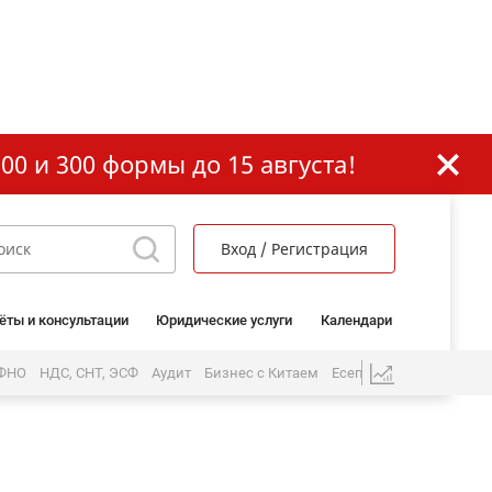
00 и 300 формы до 15 августа!
Вход / Регистрация
ёты и консультации
Юридические услуги
Календари
 ФНО
НДС, СНТ, ЭСФ
Аудит
Бизнес с Китаем
Есеп бөлімі
ЖК және