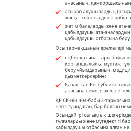
анасының, қамқоршысының, 
асырап алушылардың (асырап
жасқа толғанға дейін әрбір 
жетім балаларды және ата-
қабылдаушы ата-аналардың 
қабылдаушы отбасына беру т
Осы тармақшаның ережелері м
еңбек қатынастары бойынш
қорғаншылыққа мұқтаж тұлғ
беру ұйымдарының, медицин
қызметкерлеріне;
Қазақстан Республикасының
анасына немесе әкесіне неке
ҚР СК-нің 404-бабы 2-тармағына
негіз туындаған, бар болған не
Осындай ірі салықтық шегерімдерд
тұлғаларды және мүгедектігі б
қабылдаушы отбасына алған не а