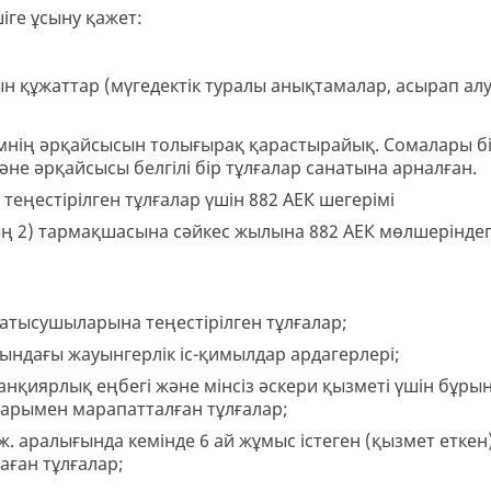
іге ұсыну қажет:
н құжаттар (мүгедектік туралы анықтамалар, асырап ал
рімнің әрқайсысын толығырақ қарастырайық. Сомалары б
және әрқайсысы белгілі бір тұлғалар санатына арналған.
еңестірілген тұлғалар үшін 882 АЕК шегерімі
ың 2) тармақшасына сәйкес жылына 882 АЕК мөлшеріндег
атысушыларына теңестірілген тұлғалар;
ындағы жауынгерлік іс-қимылдар ардагерлері;
нқиярлық еңбегі және мінсіз әскери қызметі үшін бұр
арымен марапатталған тұлғалар;
5 ж. аралығында кемінде 6 ай жұмыс істеген (қызмет етке
ған тұлғалар;