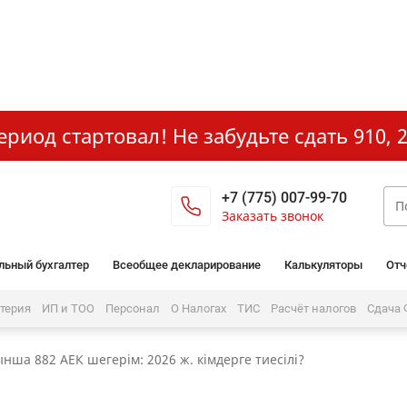
иод стартовал! Не забудьте сдать 910, 2
+7 (775) 007-99-70
Заказать звонок
льный бухгалтер
Всеобщее декларирование
Калькуляторы
Отч
лтерия
ИП и ТОО
Персонал
О Налогах
ТИС
Расчёт налогов
Сдача
нша 882 АЕК шегерім: 2026 ж. кімдерге тиесілі?