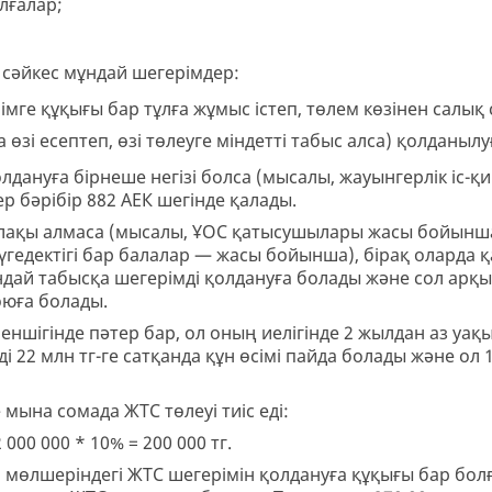
ұлғалар;
 сәйкес мұндай шегерімдер:
імге құқығы бар тұлға жұмыс істеп, төлем көзінен салық
а өзі есептеп, өзі төлеуге міндетті табыс алса) қолданыл
лдануға бірнеше негізі болса (мысалы, жауынгерлік іс-қим
ер бәрібір 882 АЕК шегінде қалады.
алақы алмаса (мысалы, ҰОС қатысушылары жасы бойынш
гедектігі бар балалар — жасы бойынша), бірақ оларда қа
ндай табысқа шегерімді қолдануға болады және сол арқы
оюға болады.
ігінде пәтер бар, ол оның иелігінде 2 жылдан аз уақыт
ді 22 млн тг-ге сатқанда құн өсімі пайда болады және 
ына сомада ЖТС төлеуі тиіс еді:
2 000 000 * 10% = 200 000 тг.
ж.) мөлшеріндегі ЖТС шегерімін қолдануға құқығы бар бо