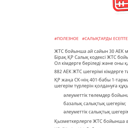
#ПОЛЕЗНОЕ
#САЛЫҚТАРДЫ ЕСЕПТЕ
ЖТС бойынша ай сайын 30 АЕК мө
Бірақ ҚР Салық кодексі ЖТС бойы
Ол кімдерге беріледі және оны 
882 АЕК ЖТС шегерімі кімдерге ти
ҚР жаңа СК-нің 401-бабы 1-тарм
шегерім түрлерін қолдануға құқ
әлеуметтік төлемдер бойын
базалық салықтық шегерім;
әлеуметтік салықтық шегері
Қызметкерлерге ЖТС бойынша әл