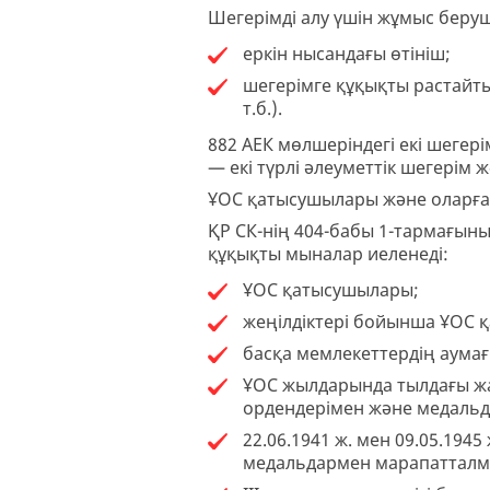
Шегерімді алу үшін жұмыс беруш
еркін нысандағы өтініш;
шегерімге құқықты растайты
т.б.).
882 АЕК мөлшеріндегі екі шеге
— екі түрлі әлеуметтік шегерім 
ҰОС қатысушылары және оларға т
ҚР СК-нің 404-бабы 1-тармағын
құқықты мыналар иеленеді:
ҰОС қатысушылары;
жеңілдіктері бойынша ҰОС қ
басқа мемлекеттердің аумағ
ҰОС жылдарында тылдағы жа
ордендерімен және медальд
22.06.1941 ж. мен 09.05.194
медальдармен марапатталма