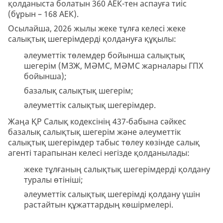
қолданыста болатын 360 АЕК-тен аспауға тиіс
(бұрын – 168 АЕК).
Осылайша, 2026 жылы жеке тұлға келесі жеке
салықтық шегерімдерді қолдануға құқылы:
әлеуметтік төлемдер бойынша салықтық
шегерім (МЗЖ, МӘМС, МӘМС жарналары ГПХ
бойынша);
базалық салықтық шегерім;
әлеуметтік салықтық шегерімдер.
Жаңа ҚР Салық кодексінің 437-бабына сәйкес
базалық салықтық шегерім және әлеуметтік
салықтық шегерімдер табыс төлеу көзінде салық
агенті тарапынан келесі негізде қолданылады:
жеке тұлғаның салықтық шегерімдерді қолдану
туралы өтініші;
әлеуметтік салықтық шегерімді қолдану үшін
растайтын құжаттардың көшірмелері.