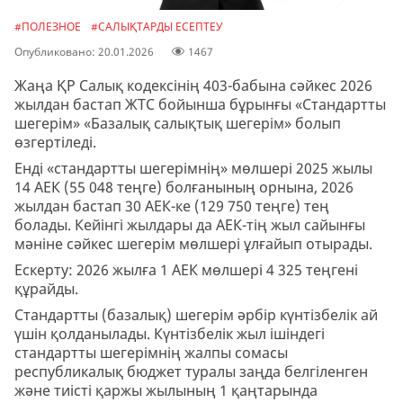
#ПОЛЕЗНОЕ
#САЛЫҚТАРДЫ ЕСЕПТЕУ
Опубликовано: 20.01.2026
1467
Жаңа ҚР Салық кодексінің 403-бабына сәйкес 2026
жылдан бастап ЖТС бойынша бұрынғы «Стандартты
шегерім» «Базалық салықтық шегерім» болып
өзгертіледі.
Енді «стандартты шегерімнің» мөлшері 2025 жылы
14 АЕК (55 048 теңге) болғанының орнына, 2026
жылдан бастап 30 АЕК-ке (129 750 теңге) тең
болады. Кейінгі жылдары да АЕК-тің жыл сайынғы
мәніне сәйкес шегерім мөлшері ұлғайып отырады.
Ескерту: 2026 жылға 1 АЕК мөлшері 4 325 теңгені
құрайды.
Стандартты (базалық) шегерім әрбір күнтізбелік ай
үшін қолданылады. Күнтізбелік жыл ішіндегі
стандартты шегерімнің жалпы сомасы
республикалық бюджет туралы заңда белгіленген
және тиісті қаржы жылының 1 қаңтарында