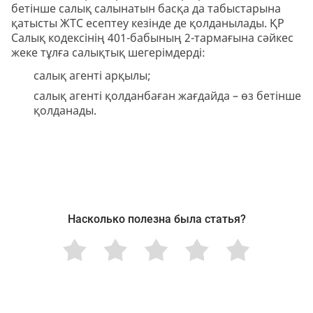
бетінше салық салынатын басқа да табыстарына
қатысты ЖТС есептеу кезінде де қолданылады. ҚР
Салық кодексінің 401-бабының 2-тармағына сәйкес
жеке тұлға салықтық шегерімдерді:
салық агенті арқылы;
салық агенті қолданбаған жағдайда – өз бетінше
қолданады.
Насколько полезна была статья?