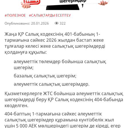
#ПОЛЕЗНОЕ
#САЛЫҚТАРДЫ ЕСЕПТЕУ
Опубликовано: 20.01.2026
322
Жаңа ҚР Салық кодексінің 401-бабының 1-
тармағына сәйкес 2026 жылдан бастап жеке
тұлғалар келесі жеке салықтық шегерімдерді
қолдануға құқылы:
әлеуметтік төлемдер бойынша салықтық
шегерім;
базалық салықтық шегерім;
әлеуметтік салықтық шегерімдер.
Қызметкерлерге ЖТС бойынша әлеуметтік салықтық
шегерімдерді беру ҚР Салық кодексінің 404-бабында
көзделген.
404-баптың 1-тармағына сәйкес әлеуметтік
салықтық шегерімдер құрамына күнтізбелік жыл
үшін 5 000 АЕК мөлшеріндегі шегерім де кіреді, егер