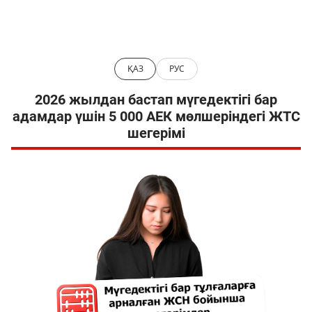
ҚАЗ
РУС
2026 жылдан бастап мүгедектігі бар
адамдар үшін 5 000 АЕК мөлшеріндегі ЖТС
шегерімі