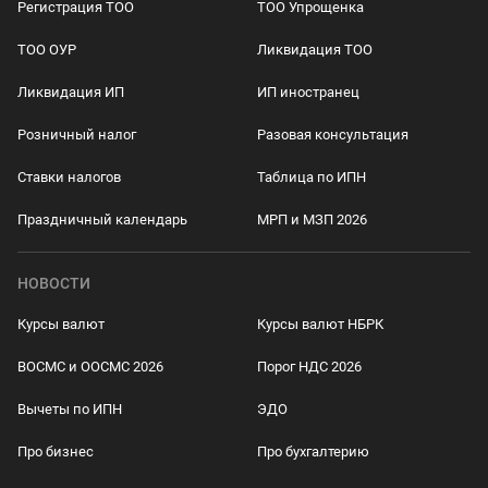
Регистрация ТОО
ТОО Упрощенка
ТОО ОУР
Ликвидация ТОО
Ликвидация ИП
ИП иностранец
Розничный налог
Разовая консультация
Ставки налогов
Таблица по ИПН
Праздничный календарь
МРП и МЗП 2026
НОВОСТИ
Курсы валют
Курсы валют НБРК
ВОСМС и ООСМС 2026
Порог НДС 2026
Вычеты по ИПН
ЭДО
Про бизнес
Про бухгалтерию