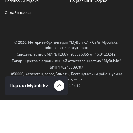
Налоговый кодекс
Социальный кодекс
Онлайн-касса
© 2026, Интернет-бухгалтерия "MyBuh.kz" • Сайт Mybuh.kz,
обновляется ежедневно
Свидетельство СМИ № KZ66VPY00085365 от 15.01.2024 г.
Товарищество с ограниченной ответственностью "MyBuh.kz"
БИН 170240009787
050000, Казахстан, город Алматы, Бостандыкский район, улица
Егизбаева, дом 52
Портал Mybuh.kz
+7 777 504 04 12