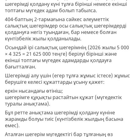
шегерімді қолдану күні тұлға бірінші немесе екінші
топтағы мүгедек адам болып табылса.
404-баптың 2-тармағына сәйкес әлеуметтік
салықтық шегерімдер осы салықтық шегерімдерді
қолдануға негіз туындаған, бар немесе болған
күнтізбелік жылы қолданылады.
Осындай ірі салықтық шегерімнің (2026 жылы 5 000
× 4 325 = 21 625 000 теңге) берілуі бірінші және
екінші топтағы мүгедек адамдарды қолдауға
бағытталған.
Шегерімді алу үшін (егер тұлға жұмыс істесе) жұмыс
берушіге келесі құжаттарды ұсыну қажет:
еркін нысандағы өтініш;
шегерімге құқықты растайтын құжат (мүгедектік
туралы анықтама).
Бұл ретте анықтама шегерімді қолдану күніне
жарамды болуы тиіс (күнтізбелік жылдың басына
емес).
Аталған шегерім мүгедектігі бар тұлғаның өз