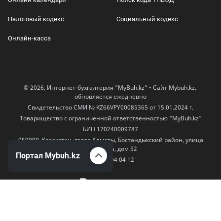
Налоговый кодекс
Социальный кодекс
Онлайн-касса
© 2026, Интернет-бухгалтерия "MyBuh.kz" • Сайт Mybuh.kz,
обновляется ежедневно
Свидетельство СМИ № KZ66VPY00085365 от 15.01.2024 г.
Товарищество с ограниченной ответственностью "MyBuh.kz"
БИН 170240009787
050000, Казахстан, город Алматы, Бостандыкский район, улица
Егизбаева, дом 52
Портал Mybuh.kz
+7 777 504 04 12