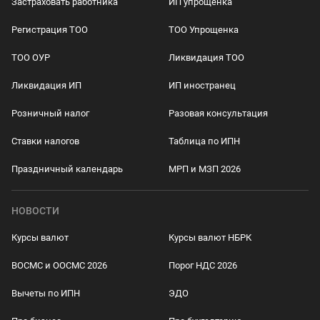
Застраховать работника
ИП упрощенка
Регистрация ТОО
ТОО Упрощенка
ТОО ОУР
Ликвидация ТОО
Ликвидация ИП
ИП иностранец
Розничный налог
Разовая консультация
Ставки налогов
Таблица по ИПН
Праздничный календарь
МРП и МЗП 2026
НОВОСТИ
Курсы валют
Курсы валют НБРК
ВОСМС и ООСМС 2026
Порог НДС 2026
Вычеты по ИПН
ЭДО