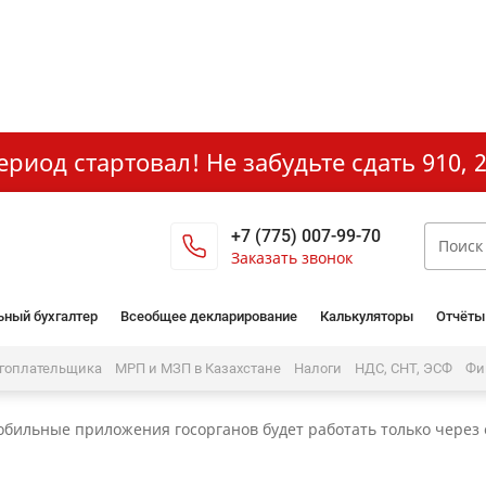
иод стартовал! Не забудьте сдать 910, 2
+7 (775) 007-99-70
Заказать звонок
ьный бухгалтер
Всеобщее декларирование
Калькуляторы
Отчёты
огоплательщика
МРП и МЗП в Казахстане
Налоги
НДС, СНТ, ЭСФ
Фи
бильные приложения госорганов будет работать только через 