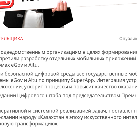
АТЕЛЬЩИКА
Опублик
 подведомственным организациям в целях формировани
апретили разработку отдельных мобильных приложений
мах eGov и Aitu.
и безопасной цифровой среды все государственные мо
емы eGov и Aitu по принципу SuperApp. Интеграция уст
ожений, ускорит процессы и повысит качество оказани
седании Цифрового штаба под председательством Прем
еративной и системной реализацией задач, поставленн
лании народу «Казахстан в эпоху искусственного интел
фровую трансформацию».