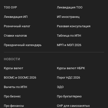
ТОО ОУР
Ликвидация ТОО
Ликвидация ИП
ИП иностранец
Розничный налог
Разовая консультация
Ставки налогов
Таблица по ИПН
Праздничный календарь
МРП и МЗП 2026
НОВОСТИ
Курсы валют
Курсы валют НБРК
ВОСМС и ООСМС 2026
Порог НДС 2026
Вычеты по ИПН
ЭДО
Про бизнес
Про бухгалтерию
Про финансы
СНР для самозанятых