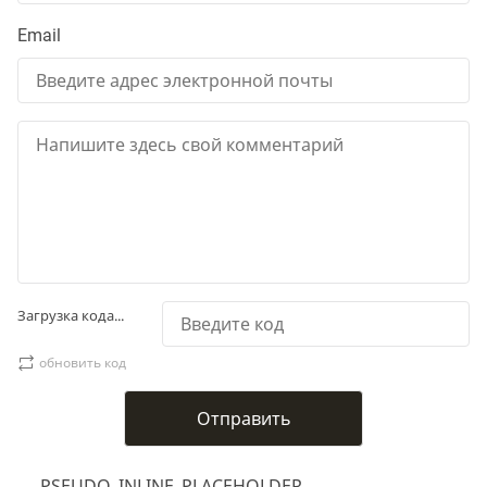
Email
Загрузка кода...
обновить код
___PSEUDO_INLINE_PLACEHOLDER___