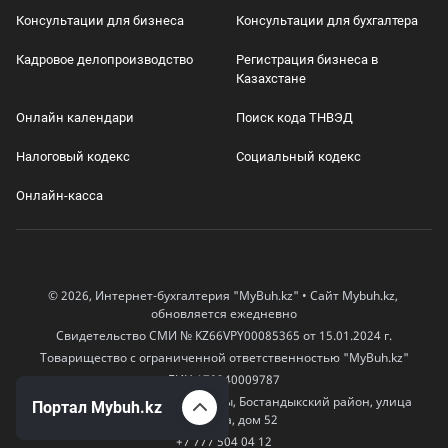
Консультации для бизнеса
Консультации для бухгалтера
Кадровое делопроизводство
Регистрация бизнеса в
Казахстане
Онлайн календари
Поиск кода ТНВЭД
Налоговый кодекс
Социальный кодекс
Онлайн-касса
© 2026, Интернет-бухгалтерия "MyBuh.kz" • Сайт Mybuh.kz,
обновляется ежедневно
Свидетельство СМИ № KZ66VPY00085365 от 15.01.2024 г.
Товарищество с ограниченной ответственностью "MyBuh.kz"
БИН 170240009787
050000, Казахстан, город Алматы, Бостандыкский район, улица
Портал Mybuh.kz
Егизбаева, дом 52
+7 777 504 04 12