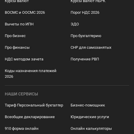
Курсы валют
Курсы валют НБРК
ВОСМС и ООСМС 2026
Порог НДС 2026
Вычеты по ИПН
ЭДО
Про бизнес
Про бухгалтерию
Про финансы
СНР для самозанятых
НДС методом зачета
Получение РВП
Коды назначения платежей
2026
НАШИ СЕРВИСЫ
Тариф Персональный бухгалтер
Бизнес-помощник
Всеобщее декларирование
Юридические услуги
910 форма онлайн
Онлайн калькуляторы