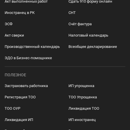
Акт выполненных работ
Сдать 910 форму онлайн
Иностранец в РК
СНТ
ЭСФ
Счёт фактура
Акт сверки
Налоговый календарь
Производственный календарь
Всеобщее декларирование
ЭДО в Бизнес-помощнике
ПОЛЕЗНОЕ
Застраховать работника
ИП упрощенка
Регистрация ТОО
ТОО Упрощенка
ТОО ОУР
Ликвидация ТОО
Ликвидация ИП
ИП иностранец