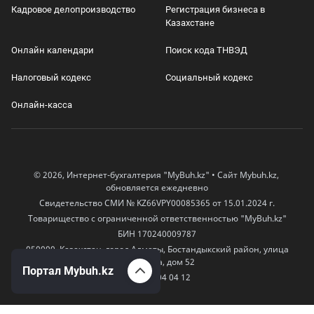
Кадровое делопроизводство
Регистрация бизнеса в
Казахстане
Онлайн календари
Поиск кода ТНВЭД
Налоговый кодекс
Социальный кодекс
Онлайн-касса
© 2026, Интернет-бухгалтерия "MyBuh.kz" • Сайт Mybuh.kz,
обновляется ежедневно
Свидетельство СМИ № KZ66VPY00085365 от 15.01.2024 г.
Товарищество с ограниченной ответственностью "MyBuh.kz"
БИН 170240009787
050000, Казахстан, город Алматы, Бостандыкский район, улица
Егизбаева, дом 52
Портал Mybuh.kz
+7 777 504 04 12