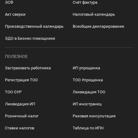
ЭСФ
Счёт фактура
Акт сверки
Налоговый календарь
Производственный календарь
Всеобщее декларирование
ЭДО в Бизнес-помощнике
ПОЛЕЗНОЕ
Застраховать работника
ИП упрощенка
Регистрация ТОО
ТОО Упрощенка
ТОО ОУР
Ликвидация ТОО
Ликвидация ИП
ИП иностранец
Розничный налог
Разовая консультация
Ставки налогов
Таблица по ИПН