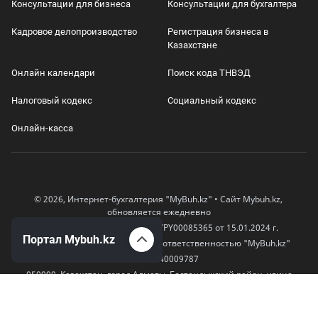
Консультации для бизнеса
Консультации для бухгалтера
Кадровое делопроизводство
Регистрация бизнеса в
Казахстане
Онлайн календари
Поиск кода ТНВЭД
Налоговый кодекс
Социальный кодекс
Онлайн-касса
© 2026, Интернет-бухгалтерия "MyBuh.kz" • Сайт Mybuh.kz,
обновляется ежедневно
Свидетельство СМИ № KZ66VPY00085365 от 15.01.2024 г.
Портал Mybuh.kz
Товарищество с ограниченной ответственностью "MyBuh.kz"
БИН 170240009787
050000, Казахстан, город Алматы, Бостандыкский район, улица
Егизбаева, дом 52
+7 777 504 04 12