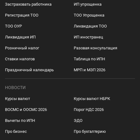
Застраховать работника
ИП упрощенка
Регистрация ТОО
ТОО Упрощенка
ТОО ОУР
Ликвидация ТОО
Ликвидация ИП
ИП иностранец
Розничный налог
Разовая консультация
Ставки налогов
Таблица по ИПН
Праздничный календарь
МРП и МЗП 2026
НОВОСТИ
Курсы валют
Курсы валют НБРК
ВОСМС и ООСМС 2026
Порог НДС 2026
Вычеты по ИПН
ЭДО
Про бизнес
Про бухгалтерию