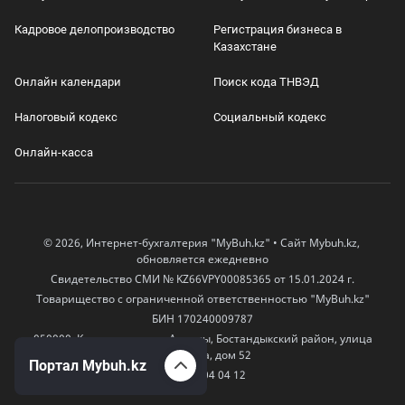
Кадровое делопроизводство
Регистрация бизнеса в
Казахстане
Онлайн календари
Поиск кода ТНВЭД
Налоговый кодекс
Социальный кодекс
Онлайн-касса
© 2026, Интернет-бухгалтерия "MyBuh.kz" • Сайт Mybuh.kz,
обновляется ежедневно
Свидетельство СМИ № KZ66VPY00085365 от 15.01.2024 г.
Товарищество с ограниченной ответственностью "MyBuh.kz"
БИН 170240009787
050000, Казахстан, город Алматы, Бостандыкский район, улица
Егизбаева, дом 52
Портал Mybuh.kz
+7 777 504 04 12