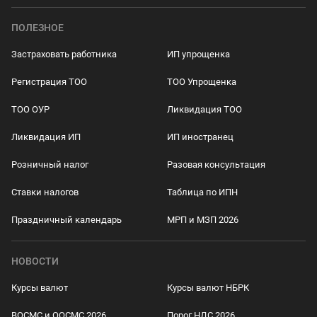
ПОЛЕЗНОЕ
Застраховать работника
ИП упрощенка
Регистрация ТОО
ТОО Упрощенка
ТОО ОУР
Ликвидация ТОО
Ликвидация ИП
ИП иностранец
Розничный налог
Разовая консультация
Ставки налогов
Таблица по ИПН
Праздничный календарь
МРП и МЗП 2026
НОВОСТИ
Курсы валют
Курсы валют НБРК
ВОСМС и ООСМС 2026
Порог НДС 2026