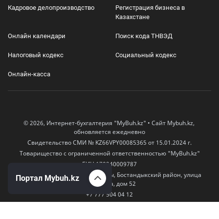
Кадровое делопроизводство
Регистрация бизнеса в
Казахстане
Онлайн календари
Поиск кода ТНВЭД
Налоговый кодекс
Социальный кодекс
Онлайн-касса
© 2026, Интернет-бухгалтерия "MyBuh.kz" • Сайт Mybuh.kz,
обновляется ежедневно
Свидетельство СМИ № KZ66VPY00085365 от 15.01.2024 г.
Товарищество с ограниченной ответственностью "MyBuh.kz"
БИН 170240009787
050000, Казахстан, город Алматы, Бостандыкский район, улица
Портал Mybuh.kz
Егизбаева, дом 52
+7 777 504 04 12