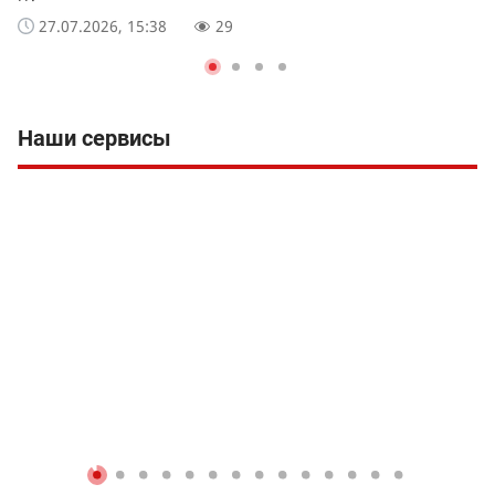
27.07.2026, 15:38
29
Наши сервисы
Вс
на
П
П
Б