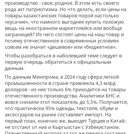
производство - свое, родное. В этом есть своего
рода акт патриотизма. Но что делать, если цены на
товары казахстанских товаров порой настолько
«кусачие», что намного выгоднее купить похожую
вещь на иностранном маркетплейсе или вообще
заграницей? Из чего состоят цены на наш товар и
почему отечественное в современных условиях
совсем не значит «дешевое» или «бюджетное».
Чтобы разобраться в наболевшей теме следует в
первую очередь обратиться к официальным
данным.
По данным Минпрома, в 2024 году сфера легкой
промышленности в стране привлекла 4,3 млрд
долларов - из них только 6% приходится на товары
отечественного производства. Аналитики БНС и
вовсе снизили этот показатель до 5,5%. Получается,
что практически 95% одежды, текстиля, обуви и
аксессуаров на рынке составляет импорт. На
первый план, конечно же, выходят Турция и Китай;
не отстают от них и Кыргызстан с Узбекистаном.
Отечественный экспорт за тот же период составил