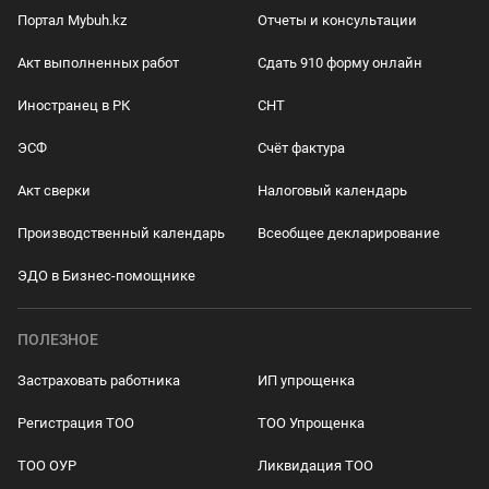
Портал Mybuh.kz
Отчеты и консультации
Акт выполненных работ
Сдать 910 форму онлайн
Иностранец в РК
СНТ
ЭСФ
Счёт фактура
Акт сверки
Налоговый календарь
Производственный календарь
Всеобщее декларирование
ЭДО в Бизнес-помощнике
ПОЛЕЗНОЕ
Застраховать работника
ИП упрощенка
Регистрация ТОО
ТОО Упрощенка
ТОО ОУР
Ликвидация ТОО