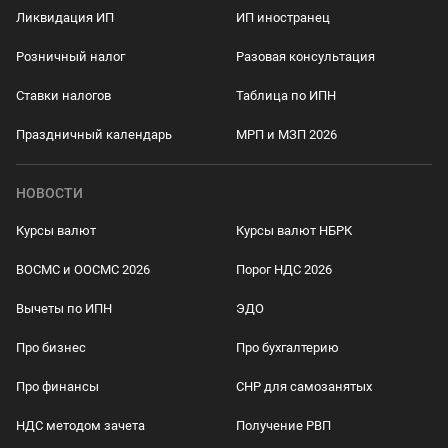
Ликвидация ИП
ИП иностранец
Розничный налог
Разовая консультация
Ставки налогов
Таблица по ИПН
Праздничный календарь
МРП и МЗП 2026
НОВОСТИ
Курсы валют
Курсы валют НБРК
ВОСМС и ООСМС 2026
Порог НДС 2026
Вычеты по ИПН
ЭДО
Про бизнес
Про бухгалтерию
Про финансы
СНР для самозанятых
НДС методом зачета
Получение РВП