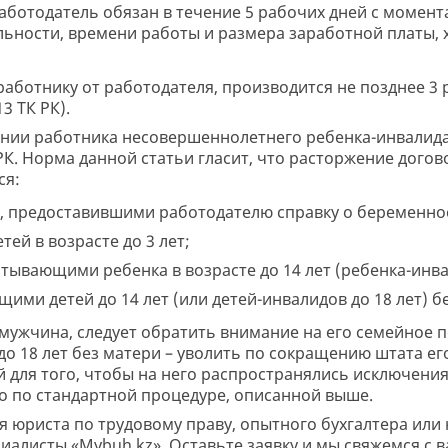
аботодатель обязан в течение 5 рабочих дней с момен
льности, времени работы и размера заработной платы, 
аботнику от работодателя, производится не позднее 3 
13 ТК РК).
ении работника несовершеннолетнего ребенка-инвалида
К РК. Норма данной статьи гласит, что расторжение дого
ся:
 предоставившими работодателю справку о беременно
й в возрасте до 3 лет;
ывающими ребенка в возрасте до 14 лет (ребенка-инвал
ми детей до 14 лет (или детей-инвалидов до 18 лет) б
–мужчина, следует обратить внимание на его семейное п
о 18 лет без матери – уволить по сокращению штата его
й для того, чтобы на него распространялись исключения
 по стандартной процедуре, описанной выше.
я юриста по трудовому праву, опытного бухгалтера или
иалисты «Mybuh.kz». Оставьте заявку и мы свяжемся с в