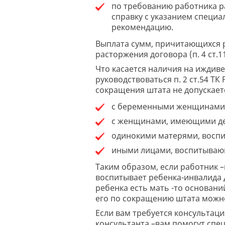
по требованию работника р
справку с указанием специа
рекомендацию.
Выплата сумм, причитающихся р
расторжения договора (п. 4 ст.1
Что касается наличия на иждив
руководствоваться п. 2 ст.54 Т
сокращения штата не допускает
с беременными женщинами,
с женщинами, имеющими дете
одинокими матерями, воспит
иными лицами, воспитывающи
Таким образом, если работник 
воспитывает ребенка-инвалида д
ребенка есть мать -то основани
его по сокращению штата можно
Если вам требуется консультаци
консультанта –вам помогут спец