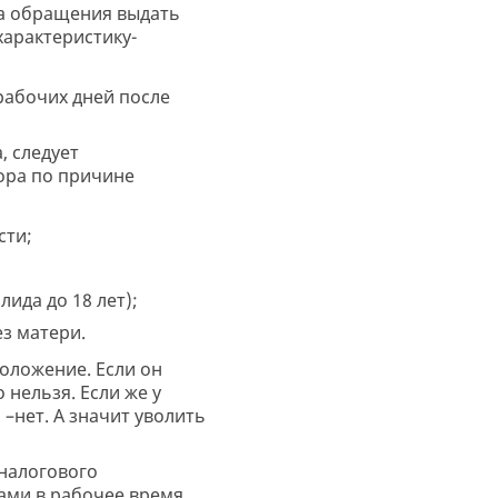
та обращения выдать
характеристику-
рабочих дней после
, следует
вора по причине
сти;
ида до 18 лет);
ез матери.
оложение. Если он
 нельзя. Если же у
 –нет. А значит уволить
 налогового
ами в рабочее время.