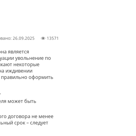
вано: 26.09.2025
13571
она является
туации увольнение по
икают некоторые
 на иждивении
к правильно оформить
.
теля может быть
го договора не менее
ьный срок – следует