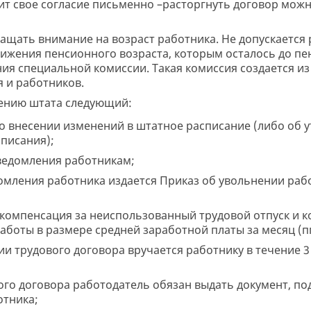
ит свое согласие письменно –расторгнуть договор можн
ращать внимание на возраст работника. Не допускается
ижения пенсионного возраста, которым осталось до пен
я специальной комиссии. Такая комиссия создается из
я и работников.
ению штата следующий:
 о внесении изменений в штатное расписание (либо об 
писания);
ведомления работникам;
домления работника издается Приказ об увольнении ра
компенсация за неиспользованный трудовой отпуск и 
аботы в размере средней заработной платы за месяц (пп.2
и трудового договора вручается работнику в течение 3
ого договора работодатель обязан выдать документ, 
отника;