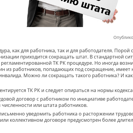
Опублико
ра, как для работника, так и для работодателя. Порой 
низации приходится сокращать штат. В стандартной си
регламентированной ТК РК процедуре. Но иногда возн
дин из работников, попадающих под сокращение, имеет
инвалида. Можно ли сокращать такого работника? И ка
нтируется ТК РК и следует опираться на нормы кодекса
 трудовой договор с работником по инициативе работода
я численности или штата работников.
письменно уведомить работника о расторжении трудово
м или коллективном договоре предусмотрен более длител