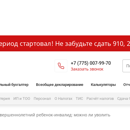
иод стартовал! Не забудьте сдать 910, 2
+7 (775) 007-99-70
Заказать звонок
льный бухгалтер
Всеобщее декларирование
Калькуляторы
Отч
лтерия
ИП и ТОО
Персонал
О Налогах
ТИС
Расчёт налогов
Сдача
овершеннолетний ребенок-инвалид: можно ли уволить