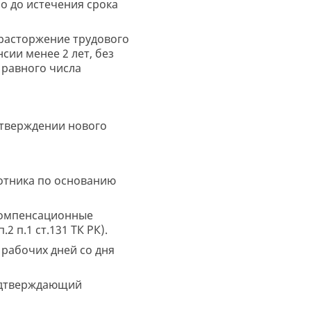
о до истечения срока
 расторжение трудового
сии менее 2 лет, без
 равного числа
утверждении нового
ботника по основанию
компенсационные
 п.1 ст.131 ТК РК).
 рабочих дней со дня
подтверждающий