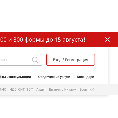
00 и 300 формы до 15 августа!
Вход / Регистрация
ёты и консультации
Юридические услуги
Календари
 ФНО
НДС, СНТ, ЭСФ
Аудит
Бизнес с Китаем
Есеп бөлімі
ЖК және